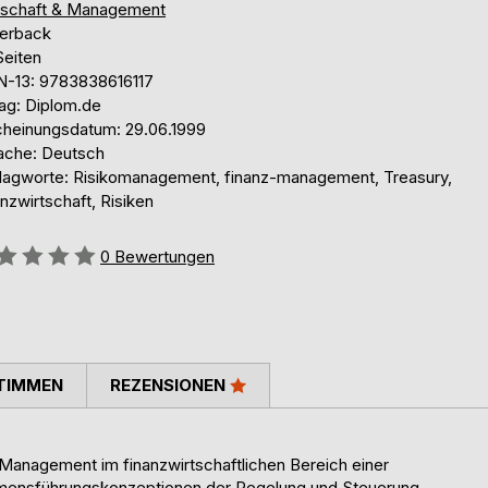
tschaft & Management
erback
Seiten
N-13: 9783838616117
lag: Diplom.de
cheinungsdatum: 29.06.1999
ache: Deutsch
lagworte: Risikomanagement, finanz-management, Treasury,
nzwirtschaft, Risiken
ertung::
0
Bewertungen
TIMMEN
REZENSIONEN
o-Management im finanzwirtschaftlichen Bereich einer
mensführungskonzeptionen der Regelung und Steuerung