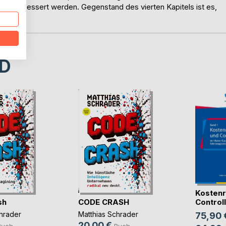
zw. verbessert werden. Gegenstand des vierten Kapitels ist es,
D
Kostenr
sh
CODE CRASH
Controlli
hrader
Matthias Schrader
75,90 
20,00 €