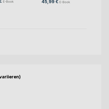
€
45,99 €
E-Book
E-Book
24,9
18,9
variieren)