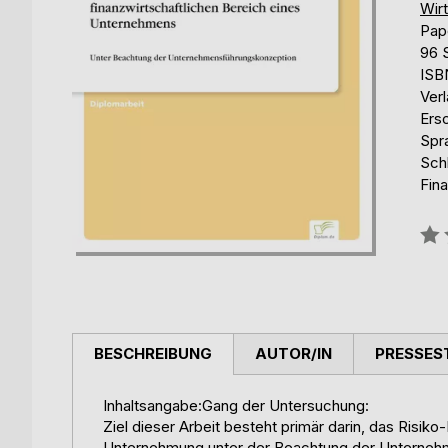
Wir
Pap
96 
ISB
Ver
Ers
Spr
Sch
Fina
Bew
0%
BESCHREIBUNG
AUTOR/IN
PRESSES
Inhaltsangabe:Gang der Untersuchung:
Ziel dieser Arbeit besteht primär darin, das Risik
Unternehmung unter der Beachtung der Unterneh