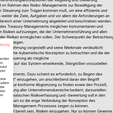
 daß im Rahmen des Risiko-Managements zur Bewältigung der
 der Steuerung zum Tragen kommen muß, um eine effiziente und
n weiter die Ziele, Aufgaben und vor allem die Anforderungen an
 Bereich einer Unternehmung abgeleitet und beschrieben werden.
n des Treasury-Managements möglichen Instrumentarien und
hen Risiken aufzuzeigen, die der Unternehmensführung und allen
 der Risiken ermöglichen sollen. Der Schwerpunkt der Betrachtun
risiken liegen.
lärung
 Unternehmung vorgestellt und seine Merkmale verdeutlicht
eoretische-kybernetische Konzeption zu betrachten und die der
.
 und Steuerung als mögliche
wenden
es
g von, auf das System einwirkende, Störgrößen vorzustellen
nutzt
tzen
ko-Managements. Dazu scheint es erforderlich, zu Beginn des
owie
nagement" einzugehen, um anschließend daran den Begriff
 zudem
er Literatur konforme Abgrenzung zu finden sowie den Prozeß,
 die
wältigung aller Unternehmensbereiche bedient, darzustellen.
eter
zur systematischen Risikoerfassung und -bewertung soll in den
nen
 werden, um so die enge Verbindung der Konzeption des
es Risiko-Management-Prozesses zeigen zu können.
tigkeit bereit sein, Risiken einzugehen. Nur so können Gewinne