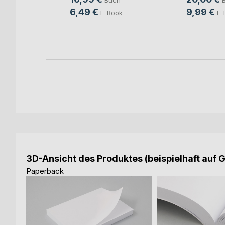
Buch
ch
6,49 €
9,99 €
E-Book
E-
ook
3D-Ansicht des Produktes (beispielhaft auf 
Paperback