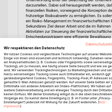
darzustellen. Dabei soll herausgestellt werden,
finanziellen Risiken, vorwiegend die Konzeption
frühzeitige Risikoabwehr zu ermöglichen. Es solle
ein Risiko-Management im finanzwirtschaftlichen
Sekundäres Ziel dieser Arbeit sind die im Rahme
Aktivitäten zur Steuerung der finanzwirtschaftlic
Entscheidungsträgern eine effiziente Bewältigung
soll dabei auf den Liquiditäts-, Zins- und Währungs
Datenschutzerk
In dem folgenden zweiten Kapitel soll das System
Wir respektieren den Datenschutz
werden. Die Unternehmung ist dabei als systemth
Wir nutzen Cookies und vergleichbare Technologien auf unserer Website
Kybernetik entstammenden Begriffe der Regelung
Einige von ihnen sind essenziell und technisch notwendig. Daneben ver
wir Analysemethoden (z. B. Cookies oder Fingerprints sowie serverseitig
Unternehmensführungskonzeptionen zur Beseitigun
Tracking), um zu messen, wie häufig unsere Seite besucht und wie sie ge
und zu beurteilen.
wird. Wir verwenden Trackingtechnologien zu Marketingzwecken und se
Das dritte Kapitel dient der Vorstellung des Risi
hierzu serverseitiges Tracking sowie auch Drittanbieter ein, wodurch ggf.
geräteübergreifend Cookies, Fingerprints, Tracking-Pixel, IP-Adressen s
Kapitels auf die zwei Elemente "Risiko" und "Ma
gehashte E-Mail-Adressen genutzt werden. Auf unserer Seite betten wir
"Risiko-Management" zu erläutern und eine mit d
Drittinhalte von anderen Anbietern ein (Video-Plattformen). Wir haben auf
welchem sich das Risiko-Management zur Risikobe
weitere Datenverarbeitung und ein etwaiges Tracking durch den Drittanbi
Dieser integrierte Prozeß mit seinen Aktivitäten 
keinen Einfluss. Mit deiner Einstellung willigst du in die oben beschriebe
Vorgänge ein. Du kannst deine Einwilligung (z. B. im Footer unter „Privacy-
Regelkreis mit Störgrößenaufschaltung integriert
Einstellungen“) jederzeit mit Wirkung für die Zukunft widerrufen. (
BoD-
Regelkreises mit Störgrößenaufschaltung und d
Impressum
)
Jede Unternehmung muß im Laufe ihrer Geschäftstä