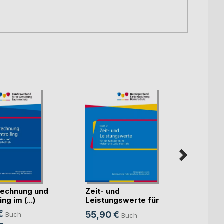
echnung und
Zeit- und
Künst
ng im (...)
Leistungswerte für
Intell
die K(...)
€
55,90 €
Buch
Buch
Mitte
Sven S