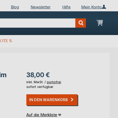
Blog
Newsletter
Hilfe
Mein Konto
Mein Wa
OTE %
im
38,00 €
inkl. MwSt. /
portofrei
sofort verfügbar
IN DEN WARENKORB
Auf die Merkliste