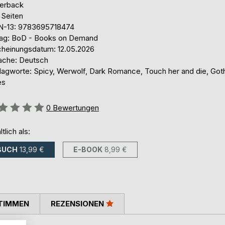
erback
 Seiten
N-13: 9783695718474
lag: BoD - Books on Demand
cheinungsdatum: 12.05.2026
ache: Deutsch
lagworte: Spicy, Werwolf, Dark Romance, Touch her and die, Got
es
ertung::
0
Bewertungen
ltlich als:
BUCH
13,99 €
E-BOOK
8,99 €
TIMMEN
REZENSIONEN