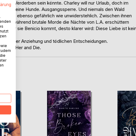
r ihr Verderben sein könnte. Charley will nur Urlaub, doch im
lärung
geln: Keine Hunde. Ausgangssperre. Und niemals den Wald
Lobo ist ebenso gefährlich wie unwiderstehlich. Zwischen ihnen
.
wenden
 kostet, während brutale Morde die Nächte von L.A. erschüttern
es
näher sie Benicio kommt, desto klarer wird: Diese Liebe ist kei
nutzt
tzen
erbotener Anziehung und tödlichen Entscheidungen.
owie
 Touch Her and Die.
 zudem
 die
eter
nen
D