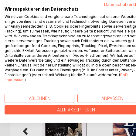
Ein Sommer. Ein mysteriöses Anwesen. Ein Mann, de
Datenschutzerk
abgelegenen Darkmoon Manor gelten seltsame Re
Wir respektieren den Datenschutz
betreten. Der charismatische Hausherr Benicio El 
Wir nutzen Cookies und vergleichbare Technologien auf unserer Website
Einige von ihnen sind essenziell und technisch notwendig. Daneben ver
lodert eine Anziehung, die Charley jede Kontrolle
wir Analysemethoden (z. B. Cookies oder Fingerprints sowie serverseitig
und dunkle Geheimnisse aus dem Wald kriechen. Je 
Tracking), um zu messen, wie häufig unsere Seite besucht und wie sie ge
Versprechen. Sie ist eine Drohung.
wird. Wir verwenden Trackingtechnologien zu Marketingzwecken und se
Eine Dark Paranormal Romance mit Spicy Vibes, v
hierzu serverseitiges Tracking sowie auch Drittanbieter ein, wodurch ggf.
geräteübergreifend Cookies, Fingerprints, Tracking-Pixel, IP-Adressen s
Für Fans von Dark Romance, Enemies to Lovers &
gehashte E-Mail-Adressen genutzt werden. Auf unserer Seite betten wir
Drittinhalte von anderen Anbietern ein (Video-Plattformen). Wir haben auf
weitere Datenverarbeitung und ein etwaiges Tracking durch den Drittanbi
keinen Einfluss. Mit deiner Einstellung willigst du in die oben beschriebe
Vorgänge ein. Du kannst deine Einwilligung (z. B. im Footer unter „Privacy-
WEITERE TITEL BEI
Bo
Einstellungen“) jederzeit mit Wirkung für die Zukunft widerrufen. (
BoD-
Impressum
)
ABLEHNEN
ANPASSEN
ALLE AKZEPTIEREN