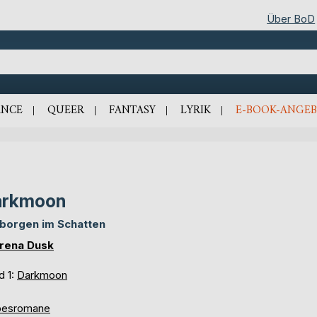
Über BoD
NCE
QUEER
FANTASY
LYRIK
E-BOOK-ANGEB
arkmoon
borgen im Schatten
rena Dusk
d 1:
Darkmoon
besromane