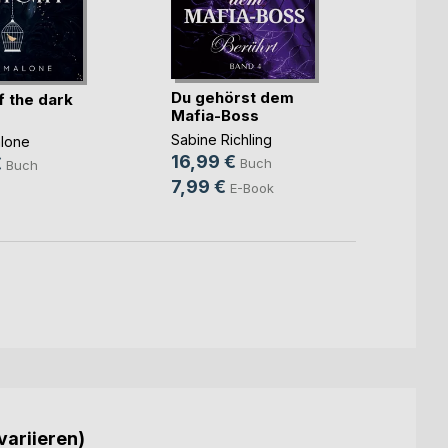
Du gehörst dem
Die In
f the dark
Mafia-Boss
Amru
Sabine Richling
Nina A
lone
16,99 €
16,9
€
Buch
Buch
7,99 €
8,99
E-Book
variieren)