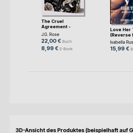
The Cruel
Agreement -
the
Love Her 
Gestohlen vo(...)
J.G. Rose
(Reverse
22,00 €
Buch
een
Isabella Ru
8,99 €
15,99 €
E-Book
h
B
ok
3D-Ansicht des Produktes (beispielhaft auf 