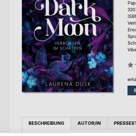
Pap
320
ISB
Ver
Ers
Spr
Sch
Vib
Bew
0%
erhä
BESCHREIBUNG
AUTOR/IN
PRESSES