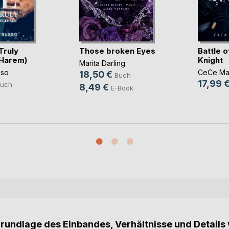
Truly
Those broken Eyes
Battle o
 Harem)
Knight
Marita Darling
sso
CeCe Ma
18,50 €
Buch
17,99 
uch
8,49 €
E-Book
Grundlage des Einbandes, Verhältnisse und Details 