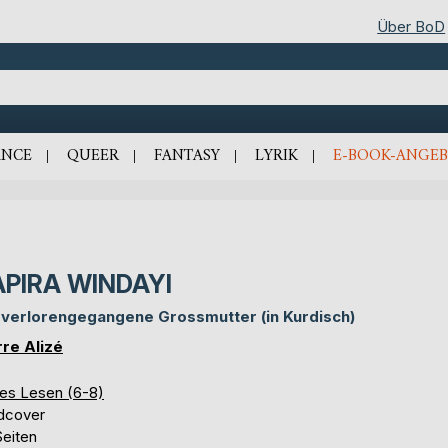
Über BoD
NCE
QUEER
FANTASY
LYRIK
E-BOOK-ANGEB
APIRA WINDAYI
 verlorengegangene Grossmutter (in Kurdisch)
rre Alizé
tes Lesen (6-8)
dcover
Seiten