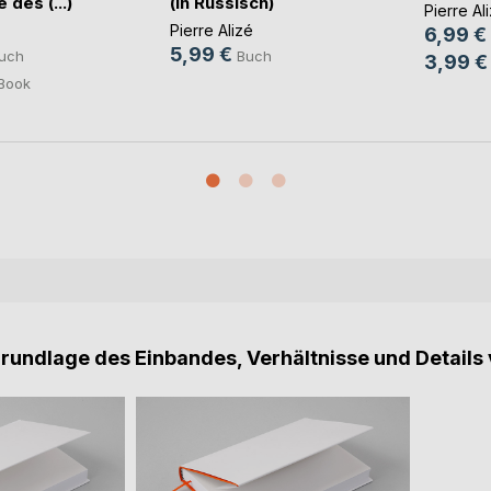
 des (...)
(in Russisch)
Pierre Al
Pierre Alizé
6,99 €
5,99 €
uch
Buch
3,99 €
Book
Grundlage des Einbandes, Verhältnisse und Details 