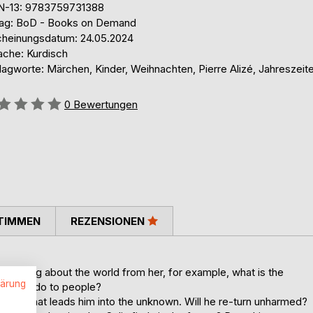
N-13: 9783759731388
lag: BoD - Books on Demand
cheinungsdatum: 24.05.2024
ache: Kurdisch
lagworte: Märchen, Kinder, Weihnachten, Pierre Alizé, Jahreszeit
ertung::
0
Bewertungen
TIMMEN
REZENSIONEN
everything about the world from her, for example, what is the
lärung
he year do to people?
ourney that leads him into the unknown. Will he re-turn unharmed?
.