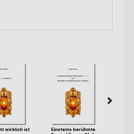
t wirklich ist
Einsteins berühmte
Vosro