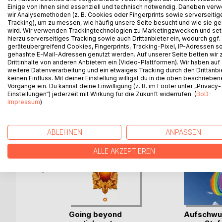
And can a white dove help him? What is with the my
Einige von ihnen sind essenziell und technisch notwendig. Daneben ver
grandmother's disappearance have anything to do 
wir Analysemethoden (z. B. Cookies oder Fingerprints sowie serverseitig
Tracking), um zu messen, wie häufig unsere Seite besucht und wie sie ge
wird. Wir verwenden Trackingtechnologien zu Marketingzwecken und se
A fairy tale for adults and children!
hierzu serverseitiges Tracking sowie auch Drittanbieter ein, wodurch ggf.
geräteübergreifend Cookies, Fingerprints, Tracking-Pixel, IP-Adressen s
gehashte E-Mail-Adressen genutzt werden. Auf unserer Seite betten wir
Drittinhalte von anderen Anbietern ein (Video-Plattformen). Wir haben auf
weitere Datenverarbeitung und ein etwaiges Tracking durch den Drittanbi
WEITERE TITEL BEI
Bo
keinen Einfluss. Mit deiner Einstellung willigst du in die oben beschriebe
Vorgänge ein. Du kannst deine Einwilligung (z. B. im Footer unter „Privacy-
Einstellungen“) jederzeit mit Wirkung für die Zukunft widerrufen. (
BoD-
Impressum
)
ABLEHNEN
ANPASSEN
ALLE AKZEPTIEREN
Going beyond
Aufschwun
gangene