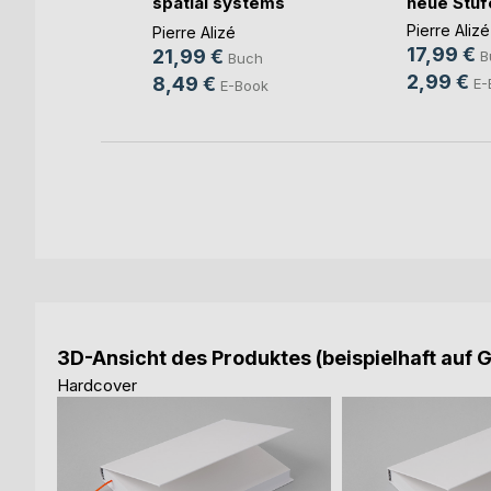
spatial systems
neue Stufe
(...)
think(...)
Pierre Alizé
Pierre Alizé
h
17,99 €
21,99 €
B
Buch
2,99 €
8,49 €
E-
E-Book
3D-Ansicht des Produktes (beispielhaft auf 
Hardcover