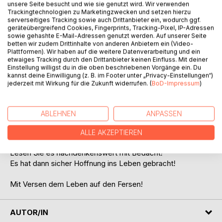
unsere Seite besucht und wie sie genutzt wird. Wir verwenden
Trackingtechnologien zu Marketingzwecken und setzen hierzu
BESCHREIBUNG
serverseitiges Tracking sowie auch Drittanbieter ein, wodurch ggf.
geräteübergreifend Cookies, Fingerprints, Tracking-Pixel, IP-Adressen
sowie gehashte E-Mail-Adressen genutzt werden. Auf unserer Seite
betten wir zudem Drittinhalte von anderen Anbietern ein (Video-
Das Leben ist schön, wertvoll neben anderen Dingen,
Plattformen). Wir haben auf die weitere Datenverarbeitung und ein
soll und muss aber trotz Widrigkeiten gelingen.
etwaiges Tracking durch den Drittanbieter keinen Einfluss. Mit deiner
Einstellung willigst du in die oben beschriebenen Vorgänge ein. Du
Dazu will dieses Buch eine große Hilfe sein
kannst deine Einwilligung (z. B. im Footer unter „Privacy-Einstellungen“)
bei vielen Gefahren, Problemen allgemein.
jederzeit mit Wirkung für die Zukunft widerrufen. (
BoD-Impressum
)
Wie man das unersetzliche Leben meistern kann,
setzt dieses Buch alles daran und allem voran.
ABLEHNEN
ANPASSEN
Es birgt aktuelle Geschenisse, will das Leben schützen,
um seinen Lesern erfolg- und hilfreich zu nützen.
ALLE AKZEPTIEREN
Lesen Sie es nachdenkenswert mit Bedacht!
Es hat dann sicher Hoffnung ins Leben gebracht!
Mit Versen dem Leben auf den Fersen!
AUTOR/IN