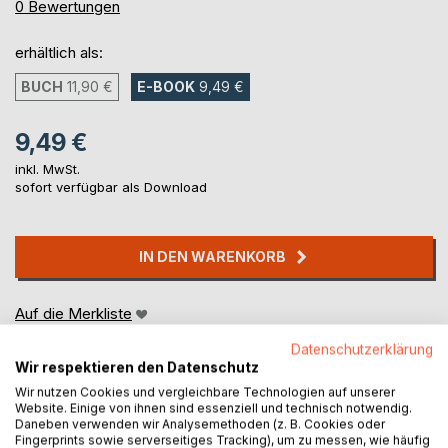
0%
0
Bewertungen
erhältlich als:
BUCH
11,90 €
E-BOOK
9,49 €
9,49 €
inkl. MwSt.
sofort verfügbar als Download
IN DEN WARENKORB
Auf die Merkliste
Titel bewerten
Datenschutzerklärung
Wir respektieren den Datenschutz
Wir nutzen Cookies und vergleichbare Technologien auf unserer
Website. Einige von ihnen sind essenziell und technisch notwendig.
Daneben verwenden wir Analysemethoden (z. B. Cookies oder
Fingerprints sowie serverseitiges Tracking), um zu messen, wie häufig