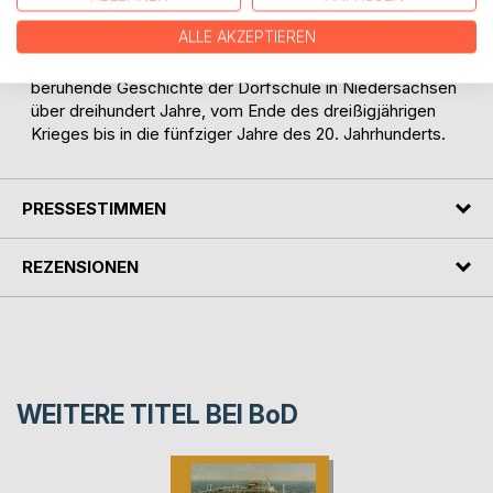
Projekte literarischer oder musischer Art.
ALLE AKZEPTIEREN
Ihr erstes, 2012 herausgegebenes Buch, "Damals haben
wir wenigstens was gelernt ...", ist die auf Originalquellen
beruhende Geschichte der Dorfschule in Niedersachsen
über dreihundert Jahre, vom Ende des dreißigjährigen
Krieges bis in die fünfziger Jahre des 20. Jahrhunderts.
PRESSESTIMMEN
REZENSIONEN
WEITERE TITEL BEI
BoD