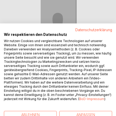
Datenschutzerklärung
Wir respektieren den Datenschutz
Wir nutzen Cookies und vergleichbare Technologien auf unserer
Website. Einige von ihnen sind essenziell und technisch notwendig.
Daneben verwenden wir Analysemethoden (z. B. Cookies oder
Fingerprints sowie serverseitiges Tracking), um zu messen, wie häufig
unsere Seite besucht und wie sie genutzt wird. Wir verwenden
Trackingtechnologien zu Marketingzwecken und setzen hierzu
Vera Gärtner
serverseitiges Tracking sowie auch Drittanbieter ein, wodurch ggf.
geräteübergreifend Cookies, Fingerprints, Tracking-Pixel, IP-Adressen
Die Autorin Vera Gärtner wurde 1941 in Hannover geboren,
sowie gehashte E-Mail-Adressen genutzt werden. Auf unserer Seite
sie studierte Lehramt an der Pädagogischen Hochschule
betten wir zudem Drittinhalte von anderen Anbietern ein (Video-
und unterrichtete nach 1. und 2. Staatsprüfung 16 Jahre als
Plattformen). Wir haben auf die weitere Datenverarbeitung und ein
etwaiges Tracking durch den Drittanbieter keinen Einfluss. Mit deiner
Lehrerin an einer Grund- und Hauptschule. Von 1979 bis
Einstellung willigst du in die oben beschriebenen Vorgänge ein. Du
2006 leitete sie eine Grundschule in Hannover. Sie führte
kannst deine Einwilligung (z. B. im Footer unter „Privacy-Einstellungen“)
die Schule in das damals sehr erfolgreiche System der
jederzeit mit Wirkung für die Zukunft widerrufen. (
BoD-Impressum
)
"Vollen Halbtagsschule" und nahm mit ihrem Kollegium teil
an der Integration lernbehinderter Kinder.
Ihre Schule zeigte sich offen für kulturelle pädagogische
ABLEHNEN
ANPASSEN