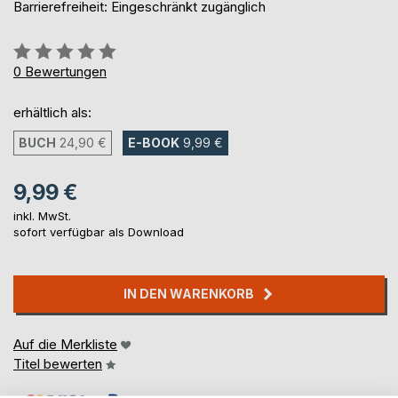
Barrierefreiheit: Eingeschränkt zugänglich
Bewertung::
0%
0
Bewertungen
erhältlich als:
BUCH
24,90 €
E-BOOK
9,99 €
9,99 €
inkl. MwSt.
sofort verfügbar als Download
IN DEN WARENKORB
Auf die Merkliste
Titel bewerten