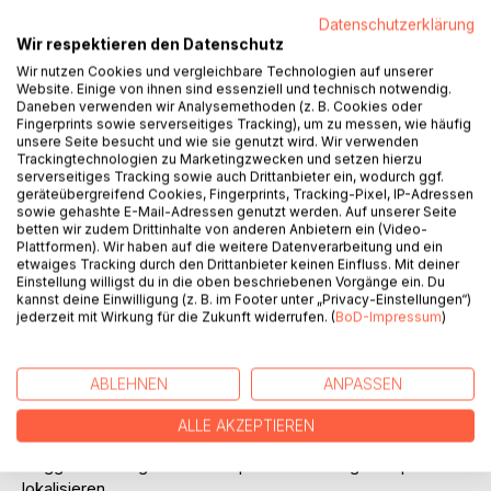
Datenschutzerklärung
Wir respektieren den Datenschutz
Wir nutzen Cookies und vergleichbare Technologien auf unserer
Website. Einige von ihnen sind essenziell und technisch notwendig.
Daneben verwenden wir Analysemethoden (z. B. Cookies oder
Fingerprints sowie serverseitiges Tracking), um zu messen, wie häufig
BESCHREIBUNG
unsere Seite besucht und wie sie genutzt wird. Wir verwenden
Trackingtechnologien zu Marketingzwecken und setzen hierzu
serverseitiges Tracking sowie auch Drittanbieter ein, wodurch ggf.
Ein Buch, das weit mehr ist als ein Reiseführer.
geräteübergreifend Cookies, Fingerprints, Tracking-Pixel, IP-Adressen
sowie gehashte E-Mail-Adressen genutzt werden. Auf unserer Seite
betten wir zudem Drittinhalte von anderen Anbietern ein (Video-
Dieses Buch geht ausführlich auf die Grundlagen des
Plattformen). Wir haben auf die weitere Datenverarbeitung und ein
Gleitschirmfliegens in Küstenregionen ein.
etwaiges Tracking durch den Drittanbieter keinen Einfluss. Mit deiner
Es bietet eine detaillierte und umfangreiche Sammlung von
Einstellung willigst du in die oben beschriebenen Vorgänge ein. Du
kannst deine Einwilligung (z. B. im Footer unter „Privacy-Einstellungen“)
Besonderheiten und Risikobetrachtungen, ergänzt durch
jederzeit mit Wirkung für die Zukunft widerrufen. (
BoD-Impressum
)
wertvolle Tipps für ein sicherheitsbewusstes Fliegen
entlang der Küste. So erhalten Lesende einen guten
Eindruck von den spektakulären Flugspots in beiden
ABLEHNEN
ANPASSEN
Ländern.
ALLE AKZEPTIEREN
Über QR-Codes sind Kurzvideos abrufbar, welche die
Fluggebiete zeigen und Startplätze auf Google Maps
lokalisieren.