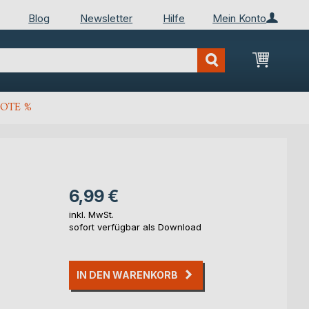
Blog
Newsletter
Hilfe
Mein Konto
Mein Wa
OTE %
6,99 €
inkl. MwSt.
sofort verfügbar als Download
IN DEN WARENKORB