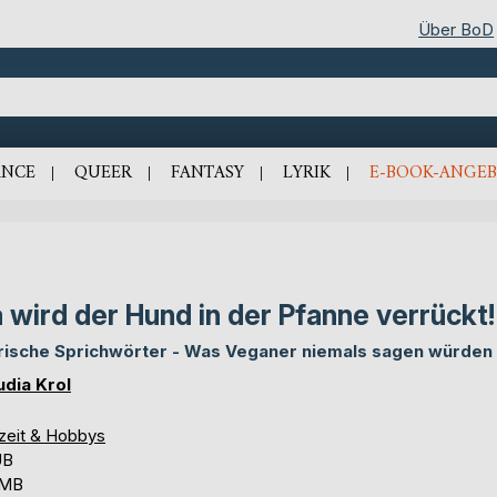
Über BoD
NCE
QUEER
FANTASY
LYRIK
E-BOOK-ANGEB
 wird der Hund in der Pfanne verrückt!
rische Sprichwörter - Was Veganer niemals sagen würden
udia Krol
izeit & Hobbys
UB
 MB