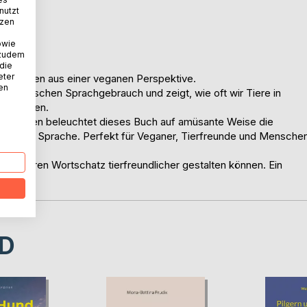
nutzt
tzen
owie
 zudem
 die
eter
wendungen aus einer veganen Perspektive.
nen
en deutschen Sprachgebrauch und zeigt, wie oft wir Tiere in
zu merken.
Erklärungen beleuchtet dieses Buch auf amüsante Weise die
unserer Sprache. Perfekt für Veganer, Tierfreunde und Mensche
e Sie Ihren Wortschatz tierfreundlicher gestalten können. Ein
D