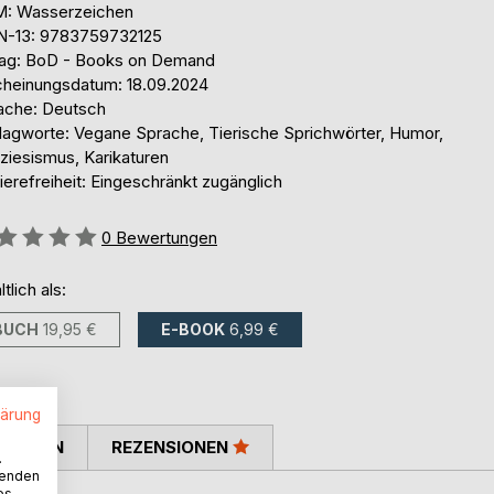
: Wasserzeichen
N-13: 9783759732125
lag: BoD - Books on Demand
cheinungsdatum: 18.09.2024
ache: Deutsch
lagworte: Vegane Sprache, Tierische Sprichwörter, Humor,
ziesismus, Karikaturen
ierefreiheit: Eingeschränkt zugänglich
ertung::
0
Bewertungen
ltlich als:
BUCH
19,95 €
E-BOOK
6,99 €
lärung
TIMMEN
REZENSIONEN
.
wenden
es