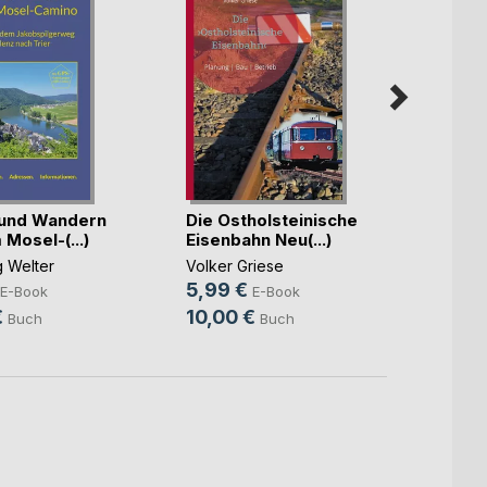
Micro
Flugs
 und Wandern
Die Ostholsteinische
Hel(...
Mosel-(...)
Eisenbahn Neu(...)
Peter 
9,99
 Welter
Volker Griese
5,99 €
17,00
E-Book
E-Book
€
10,00 €
Buch
Buch