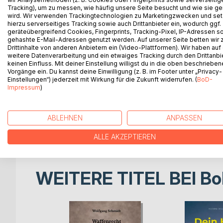
Da wird ja der Hund
Tracking), um zu messen, wie häufig unsere Seite besucht und wie sie ge
in der Pfanne verrückt!
wird. Wir verwenden Trackingtechnologien zu Marketingzwecken und se
hierzu serverseitiges Tracking sowie auch Drittanbieter ein, wodurch ggf.
Tierische Sprichwörter -
geräteübergreifend Cookies, Fingerprints, Tracking-Pixel, IP-Adressen s
Was Veganer niemals sagen würden
gehashte E-Mail-Adressen genutzt werden. Auf unserer Seite betten wir
Drittinhalte von anderen Anbietern ein (Video-Plattformen). Wir haben auf
weitere Datenverarbeitung und ein etwaiges Tracking durch den Drittanbi
Tauchen Sie ein in die humorvolle Welt der Rede
keinen Einfluss. Mit deiner Einstellung willigst du in die oben beschriebe
Dieses Buch nimmt Sie mit auf eine Reise durch d
Vorgänge ein. Du kannst deine Einwilligung (z. B. im Footer unter „Privacy-
alltäglichen Ausdrücken verwenden - oft ohne es 
Einstellungen“) jederzeit mit Wirkung für die Zukunft widerrufen. (
BoD-
Impressum
)
Mit liebevoll gestalteten Karikaturen und kurzen 
Absurdität und den unbewussten Speziesismus in 
mit einem ausgeprägten Sinn für Humor.
ABLEHNEN
ANPASSEN
Lachen Sie herzhaft und lernen Sie gleichzeitig, wi
Muss für alle, die Sprache und Tiere lieben!
ALLE AKZEPTIEREN
WEITERE TITEL BEI
Bo