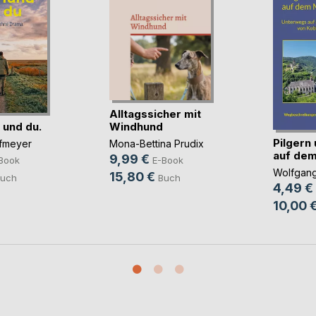
Alltagssicher mit
 und du.
Windhund
Pilgern
fmeyer
Mona-Bettina Prudix
auf dem 
9,99 €
Book
E-Book
Wolfgang
15,80 €
uch
Buch
4,49 €
10,00 