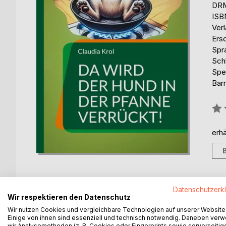
DRM
ISB
Ver
Ers
Spr
Sch
Spe
Barr
Bew
0%
erhä
Datenschutzerk
Wir respektieren den Datenschutz
BESCHREIBUNG
AUTOR/IN
PRESSES
Wir nutzen Cookies und vergleichbare Technologien auf unserer Website
Einige von ihnen sind essenziell und technisch notwendig. Daneben ver
wir Analysemethoden (z. B. Cookies oder Fingerprints sowie serverseitig