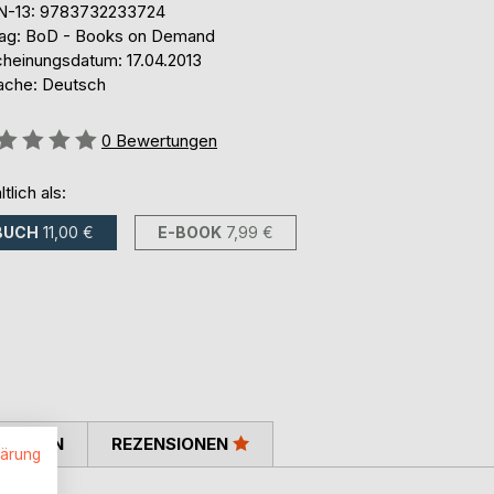
N-13: 9783732233724
lag: BoD - Books on Demand
cheinungsdatum: 17.04.2013
ache: Deutsch
ertung::
0
Bewertungen
ltlich als:
BUCH
11,00 €
E-BOOK
7,99 €
TIMMEN
REZENSIONEN
lärung