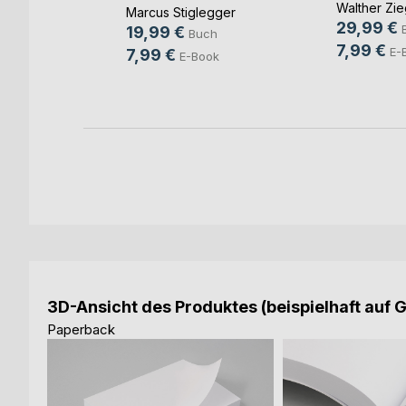
Walther Zie
Marcus Stiglegger
29,99 €
agen
19,99 €
Buch
7,99 €
h
E-
7,99 €
E-Book
ok
3D-Ansicht des Produktes (beispielhaft auf 
Paperback