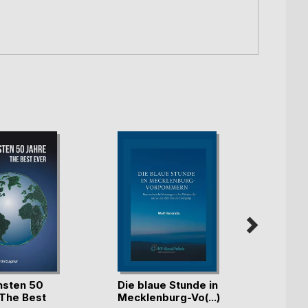
Hamb
hsten 50
Die blaue Stunde in
Zehnt
 The Best
Mecklenburg-Vo(...)