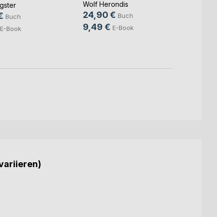
Thunar
Wolf Herondis
gster
35,9
24,90 €
€
Buch
Buch
18,9
9,49 €
E-Book
E-Book
variieren)