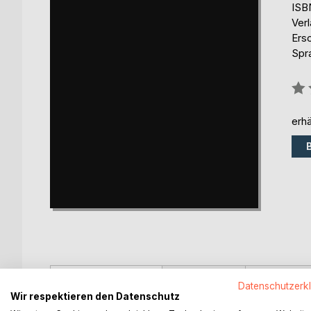
ISB
Ver
Ers
Spr
Bew
0%
erhä
BESCHREIBUNG
AUTOR/IN
PRESSES
Datenschutzerk
Wir respektieren den Datenschutz