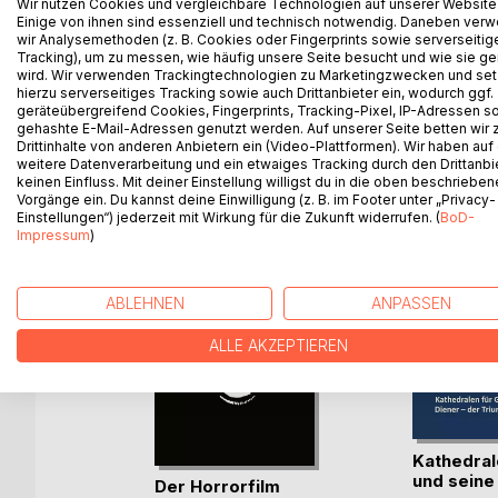
Wir nutzen Cookies und vergleichbare Technologien auf unserer Website
Scribbles von Daniela Taucher.
Einige von ihnen sind essenziell und technisch notwendig. Daneben ver
Die Fragmente eines Ausritts.
wir Analysemethoden (z. B. Cookies oder Fingerprints sowie serverseitig
Natürlich sozialisiert.
Tracking), um zu messen, wie häufig unsere Seite besucht und wie sie ge
wird. Wir verwenden Trackingtechnologien zu Marketingzwecken und se
hierzu serverseitiges Tracking sowie auch Drittanbieter ein, wodurch ggf.
geräteübergreifend Cookies, Fingerprints, Tracking-Pixel, IP-Adressen s
gehashte E-Mail-Adressen genutzt werden. Auf unserer Seite betten wir
Drittinhalte von anderen Anbietern ein (Video-Plattformen). Wir haben auf
WEITERE TITEL BEI
Bo
weitere Datenverarbeitung und ein etwaiges Tracking durch den Drittanbi
keinen Einfluss. Mit deiner Einstellung willigst du in die oben beschriebe
Vorgänge ein. Du kannst deine Einwilligung (z. B. im Footer unter „Privacy-
Einstellungen“) jederzeit mit Wirkung für die Zukunft widerrufen. (
BoD-
Impressum
)
ABLEHNEN
ANPASSEN
ALLE AKZEPTIEREN
Kathedral
und seine D
n die
Der Horrorfilm