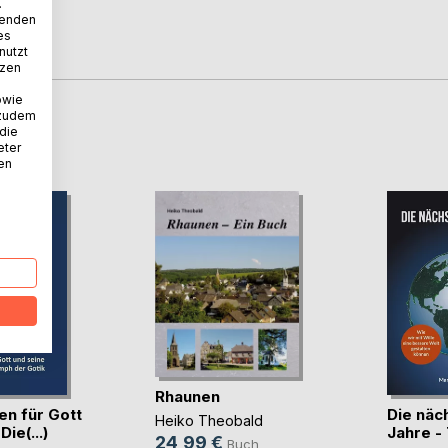
.
wenden
es
nutzt
tzen
owie
 zudem
 die
D
eter
nen
Rhaunen
en für Gott
Die näc
Heiko Theobald
ie(...)
Jahre -
24,99 €
Buch