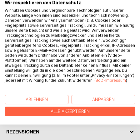
Wir respektieren den Datenschutz
BESCHREIBUNG
Wir nutzen Cookies und vergleichbare Technologien auf unserer
Website. Einige von ihnen sind essenziell und technisch notwendig.
Daneben verwenden wir Analysemethoden (z. B. Cookies oder
Unsere Welt ist stark gestört. "Da ist der Wurm drin!" ist
Fingerprints sowie serverseitiges Tracking), um zu messen, wie häufig
eine bildhafte Aussage dazu. Bereits vor rund dreitausend
unsere Seite besucht und wie sie genutzt wird. Wir verwenden
Jahren haben die Autoren der biblischen Urgeschichte die
Trackingtechnologien zu Marketingzwecken und setzen hierzu
serverseitiges Tracking sowie auch Drittanbieter ein, wodurch ggf.
gleichen Erfahrungen ins Bild gebracht: Adam und Eva, das
geräteübergreifend Cookies, Fingerprints, Tracking-Pixel, IP-Adressen
Paradies, die verbotene Frucht, die listige Schlange, Kain
sowie gehashte E-Mail-Adressen genutzt werden. Auf unserer Seite
und Abel, die Sintflut, die Arche und der Regenbogen, der
betten wir zudem Drittinhalte von anderen Anbietern ein (Video-
Turmbau zu Babel.
Plattformen). Wir haben auf die weitere Datenverarbeitung und ein
etwaiges Tracking durch den Drittanbieter keinen Einfluss. Mit deiner
Wie können wir heute diese Bildergeschichten verstehen?
Einstellung willigst du in die oben beschriebenen Vorgänge ein. Du
Können sie uns helfen, unseren Glauben auszudrücken und
kannst deine Einwilligung (z. B. im Footer unter „Privacy-Einstellungen“)
unser Leben zu meistern?
jederzeit mit Wirkung für die Zukunft widerrufen. (
BoD-Impressum
)
AUTOR/IN
ABLEHNEN
ANPASSEN
ALLE AKZEPTIEREN
PRESSESTIMMEN
REZENSIONEN