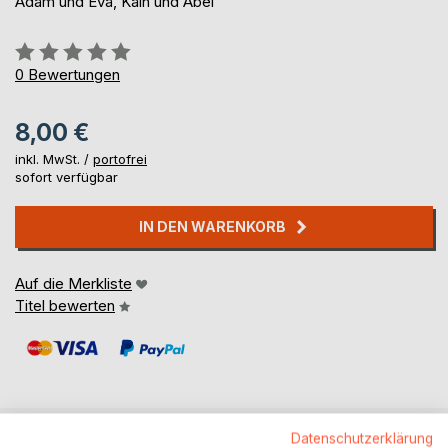
Adam und Eva, Kain und Abel
Bewertung::
0%
0
Bewertungen
8,00 €
inkl. MwSt. /
portofrei
sofort verfügbar
IN DEN WARENKORB
Auf die Merkliste
Titel bewerten
Datenschutzerklärung