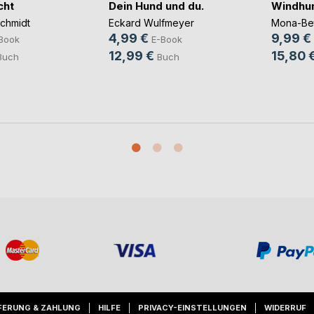
cht
Dein Hund und du.
Windhu
chmidt
Eckard Wulfmeyer
Mona-Bet
4,99 €
9,99 €
Book
E-Book
12,99 €
15,80 
Buch
Buch
FERUNG & ZAHLUNG
HILFE
PRIVACY-EINSTELLUNGEN
WIDERRUF