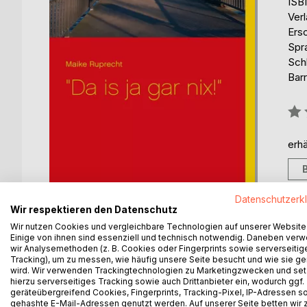
ISB
Ver
Ers
Spr
Sch
Barr
Bew
0%
erhä
Datenschutzerk
Wir respektieren den Datenschutz
Wir nutzen Cookies und vergleichbare Technologien auf unserer Website
Einige von ihnen sind essenziell und technisch notwendig. Daneben ver
wir Analysemethoden (z. B. Cookies oder Fingerprints sowie serverseitig
Tracking), um zu messen, wie häufig unsere Seite besucht und wie sie ge
wird. Wir verwenden Trackingtechnologien zu Marketingzwecken und se
BESCHREIBUNG
AUTOR/IN
PRESSES
hierzu serverseitiges Tracking sowie auch Drittanbieter ein, wodurch ggf.
geräteübergreifend Cookies, Fingerprints, Tracking-Pixel, IP-Adressen s
gehashte E-Mail-Adressen genutzt werden. Auf unserer Seite betten wir