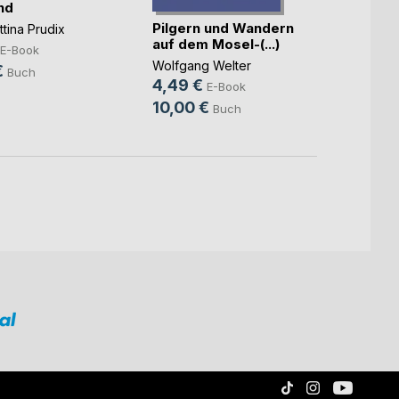
nd
Pilgern und Wandern
Die O
tina Prudix
auf dem Mosel-(...)
Eisenb
E-Book
Wolfgang Welter
Volker
€
Buch
4,49 €
5,99
E-Book
10,00 €
10,0
Buch