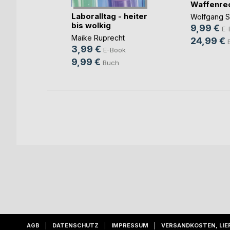
Waffenre
Laboralltag - heiter
Wolfgang S
r
bis wolkig
9,99 €
E-
ok
Maike Ruprecht
24,99 €
ch
3,99 €
E-Book
9,99 €
Buch
AGB
DATENSCHUTZ
IMPRESSUM
VERSANDKOSTEN, LIE