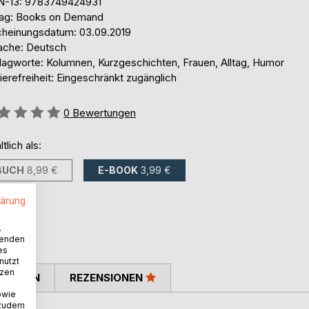
N-13: 9783749424931
lag: Books on Demand
cheinungsdatum: 03.09.2019
ache: Deutsch
lagworte: Kolumnen, Kurzgeschichten, Frauen, Alltag, Humor
ierefreiheit: Eingeschränkt zugänglich
ertung::
0
Bewertungen
ltlich als:
BUCH
8,99 €
E-BOOK
3,99 €
lärung
.
wenden
es
nutzt
tzen
TIMMEN
REZENSIONEN
owie
 zudem