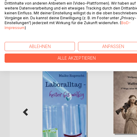
Sollen Texte, die einst spontan oder für Schreibk
Drittinhalte von anderen Anbietern ein (Video-Plattformen). Wir haben auf
Schattendasein auf der Festplatte meines Compute
weitere Datenverarbeitung und ein etwaiges Tracking durch den Drittanbi
keinen Einfluss. Mit deiner Einstellung willigst du in die oben beschriebe
warum Rapunzel auch mit kurzen Haaren ihren Weg 
Vorgänge ein. Du kannst deine Einwilligung (z. B. im Footer unter „Privacy-
das friedliche Verweilen dort angesichts überbord
Einstellungen“) jederzeit mit Wirkung für die Zukunft widerrufen. (
BoD-
betriebsamen Zeit völlig in Ordnung ist, mal überha
Impressum
)
ABLEHNEN
ANPASSEN
WEITERE TITEL BEI
Bo
ALLE AKZEPTIEREN