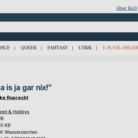
Über BoD
NCE
QUEER
FANTASY
LYRIK
E-BOOK-ANGEB
a is ja gar nix!"
ke Ruprecht
izeit & Hobbys
UB
,0 KB
: Wasserzeichen