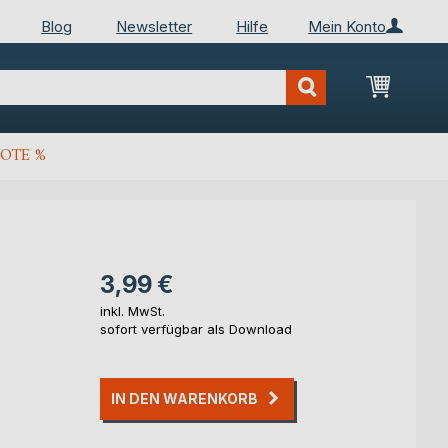
Blog
Newsletter
Hilfe
Mein Konto
Mein Wa
OTE %
3,99 €
inkl. MwSt.
sofort verfügbar als Download
IN DEN WARENKORB