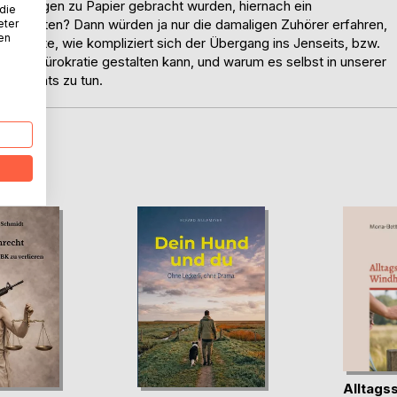
urslesungen zu Papier gebracht wurden, hiernach ein
 die
rs fristen? Dann würden ja nur die damaligen Zuhörer erfahren,
eter
nen
machte, wie kompliziert sich der Übergang ins Jenseits, bzw.
ender Bürokratie gestalten kann, und warum es selbst in unserer
upt nichts zu tun.
D
Alltagss