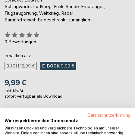
Schlagworte: Luftkrieg, Funk-Sende-Empfänger,
Flugzeugortung, Weltkrieg, Radar
Barrierefreiheit: Eingeschränkt zugänglich
Bewertung::
0%
0
Bewertungen
erhältlich als:
BUCH
12,99 €
E-BOOK
9,99 €
9,99 €
inkl. MwSt.
sofort verfügbar als Download
Datenschutzerklärung
IN DEN WARENKORB
Wir respektieren den Datenschutz
Wir nutzen Cookies und vergleichbare Technologien auf unserer
Website. Einige von ihnen sind essenziell und technisch notwendig.
Auf die Merkliste