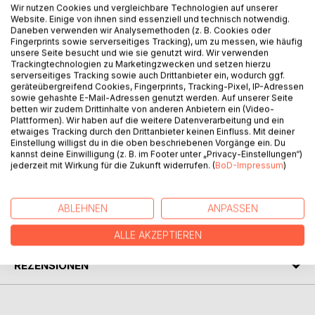
Wir nutzen Cookies und vergleichbare Technologien auf unserer
Website. Einige von ihnen sind essenziell und technisch notwendig.
BESCHREIBUNG
Daneben verwenden wir Analysemethoden (z. B. Cookies oder
Fingerprints sowie serverseitiges Tracking), um zu messen, wie häufig
unsere Seite besucht und wie sie genutzt wird. Wir verwenden
Die Vorschrift D 653/26 "Panzerkampfwagen IV Ausf. A bis
Trackingtechnologien zu Marketingzwecken und setzen hierzu
F Fristenheft für Schmieren und Pflegearbeiten" ist ein
serverseitiges Tracking sowie auch Drittanbieter ein, wodurch ggf.
geräteübergreifend Cookies, Fingerprints, Tracking-Pixel, IP-Adressen
unveränderter Nachdruck der militärischen Vorschrift aus
sowie gehashte E-Mail-Adressen genutzt werden. Auf unserer Seite
dem Jahr 1941.
betten wir zudem Drittinhalte von anderen Anbietern ein (Video-
In dieser Neuauflage aus dem Jahr 2022 werden die
Plattformen). Wir haben auf die weitere Datenverarbeitung und ein
etwaiges Tracking durch den Drittanbieter keinen Einfluss. Mit deiner
auszuführenden Tätigkeiten (z.B. Fetten, Ölwechsel,
Einstellung willigst du in die oben beschriebenen Vorgänge ein. Du
Schmierplan) gemäß Kilometerstand beschrieben.
kannst deine Einwilligung (z. B. im Footer unter „Privacy-Einstellungen“)
jederzeit mit Wirkung für die Zukunft widerrufen. (
BoD-Impressum
)
AUTOR/IN
ABLEHNEN
ANPASSEN
PRESSESTIMMEN
ALLE AKZEPTIEREN
REZENSIONEN