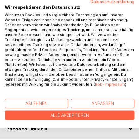
Datenschutzerklärung
Wir respektieren den Datenschutz
Wir nutzen Cookies und vergleichbare Technologien auf unserer
Website. Einige von ihnen sind essenziell und technisch notwendig.
Daneben verwenden wir Analysemethoden (z. B. Cookies oder
Fingerprints sowie serverseitiges Tracking), um zu messen, wie häufig
BESCHREIBUNG
unsere Seite besucht und wie sie genutzt wird. Wir verwenden
Trackingtechnologien zu Marketingzwecken und setzen hierzu
serverseitiges Tracking sowie auch Drittanbieter ein, wodurch ggf.
Das Werk trägt einerseits dazu bei, dem interessierten
geräteübergreifend Cookies, Fingerprints, Tracking-Pixel, IP-Adressen
Leser die Beziehungen des Cusanus zu seiner zeitweiligen
sowie gehashte E-Mail-Adressen genutzt werden. Auf unserer Seite
betten wir zudem Drittinhalte von anderen Anbietern ein (Video-
Pfründe St. Wendel zu erläutern und nahe zu bringen.
Plattformen). Wir haben auf die weitere Datenverarbeitung und ein
Andererseits versteht es sich als Beitrag und Versuch,
etwaiges Tracking durch den Drittanbieter keinen Einfluss. Mit deiner
durch Aufzeigen neuer Entdeckungen und Darlegung
Einstellung willigst du in die oben beschriebenen Vorgänge ein. Du
kannst deine Einwilligung (z. B. im Footer unter „Privacy-Einstellungen“)
darauf basierender neuer Erkenntnisse das offensichtlich
jederzeit mit Wirkung für die Zukunft widerrufen. (
BoD-Impressum
)
bislang erhebliche Defizit der Cusanus-Forschung zu
diesem Beziehungsgeflecht abzubauen.
ABLEHNEN
ANPASSEN
AUTOR/IN
ALLE AKZEPTIEREN
PRESSESTIMMEN