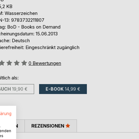
5,2 KB
: Wasserzeichen
N-13: 9783732211807
lag: BoD - Books on Demand
cheinungsdatum: 15.06.2013
ache: Deutsch
ierefreiheit: Eingeschränkt zugänglich
ertung::
0
Bewertungen
ltlich als:
BUCH
19,90 €
E-BOOK
14,99 €
lärung
TIMMEN
REZENSIONEN
.
wenden
es