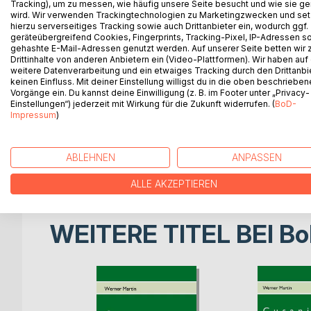
Tracking), um zu messen, wie häufig unsere Seite besucht und wie sie ge
Der hier vorliegende Teil liefert Fakten und Zus
wird. Wir verwenden Trackingtechnologien zu Marketingzwecken und se
von der Forschung berücksichtigt wurden. Er legt 
hierzu serverseitiges Tracking sowie auch Drittanbieter ein, wodurch ggf.
lange er sie besaß, und warum diese Gegebenheit 
geräteübergreifend Cookies, Fingerprints, Tracking-Pixel, IP-Adressen s
gehashte E-Mail-Adressen genutzt werden. Auf unserer Seite betten wir
Er macht auf Ornamente in St. Wendel aufmerksam
Drittinhalte von anderen Anbietern ein (Video-Plattformen). Wir haben auf
charakterisieren die Darlegungen mit seiner Erkenn
weitere Datenverarbeitung und ein etwaiges Tracking durch den Drittanbi
Weiter zeigt der Teil Indizien auf, denen zufolg
keinen Einfluss. Mit deiner Einstellung willigst du in die oben beschriebe
Vorgänge ein. Du kannst deine Einwilligung (z. B. im Footer unter „Privacy-
Sonnenstandes mit seinem Torquetum die Beding
Einstellungen“) jederzeit mit Wirkung für die Zukunft widerrufen. (
BoD-
der Kirche erzielte. Diese Schattenbildung zeigt ei
Impressum
)
seiner „belehrten Unwissenheit“ als grundlegend e
Mutmaßlich ermunterte das so gelungene Experim
berechnen. Wie es ebenfalls als Vorarbeit diente fü
ABLEHNEN
ANPASSEN
Tag- und Nachtgleiche in dessen Stadtplanung für
ALLE AKZEPTIEREN
WEITERE TITEL BEI
Bo