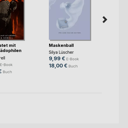
atet mit
Maskenball
Bali, 
ädophilen
Butte
Silya Lüscher
Micha
ell
9,99 €
E-Book
7,99
E-Book
18,00 €
Buch
16,0
€
Buch