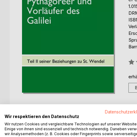
1.01
DRM
ISB
Ver
Ers
Spr
Barr
Bew
0%
erhä
Datenschutzerk
Wir respektieren den Datenschutz
BESCHREIBUNG
AUTOR/IN
PRESSES
Wir nutzen Cookies und vergleichbare Technologien auf unserer Website
Einige von ihnen sind essenziell und technisch notwendig. Daneben ver
wir Analysemethoden (z. B. Cookies oder Fingerprints sowie serverseitig