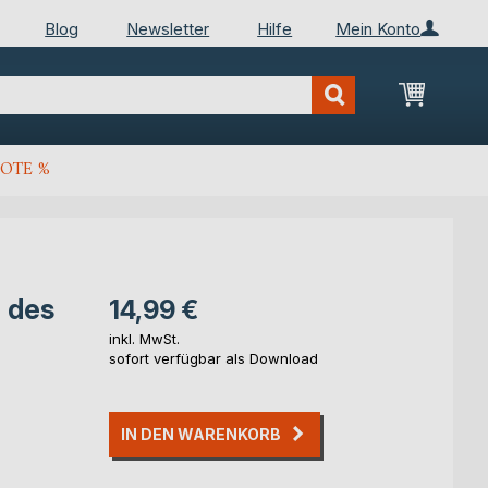
Blog
Newsletter
Hilfe
Mein Konto
Mein Wa
OTE %
r des
14,99 €
inkl. MwSt.
sofort verfügbar als Download
IN DEN WARENKORB