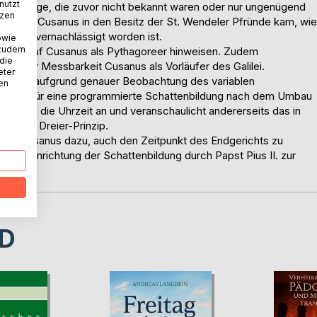
nutzt
ammenhänge, die zuvor nicht bekannt waren oder nur ungenügend
tzen
dar, wie Cusanus in den Besitz der St. Wendeler Pfründe kam, wie
bisher vernachlässigt worden ist.
owie
 zudem
, die auf Cusanus als Pythagoreer hinweisen. Zudem
 die
tnis der Messbarkeit Cusanus als Vorläufer des Galilei.
eter
e Cusanus aufgrund genauer Beobachtung des variablen
nen
ungen für eine programmierte Schattenbildung nach dem Umbau
nerseits die Uhrzeit an und veranschaulicht andererseits das in
rkannte Dreier-Prinzip.
ent Cusanus dazu, auch den Zeitpunkt des Endgerichts zu
r die Einrichtung der Schattenbildung durch Papst Pius II. zur
 Pienza.
D