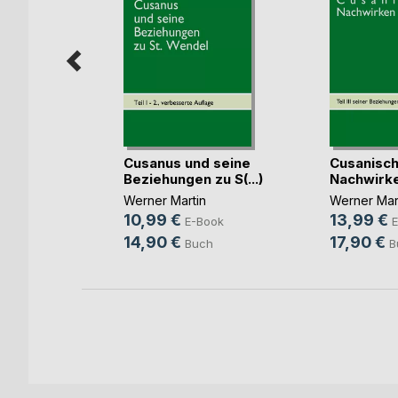
m
Cusanus und seine
Cusanisc
n
Beziehungen zu S(...)
Nachwirk
e
Werner Martin
Werner Mar
10,99 €
13,99 €
ok
E-Book
E
14,90 €
17,90 €
ch
Buch
B