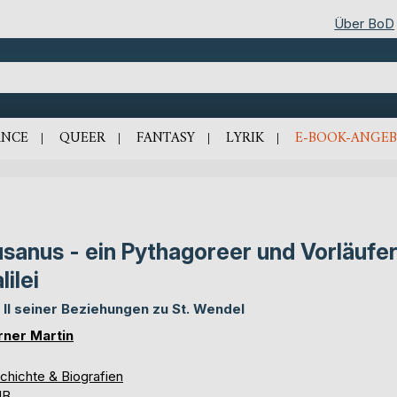
Über BoD
NCE
QUEER
FANTASY
LYRIK
E-BOOK-ANGEB
sanus - ein Pythagoreer und Vorläufe
lilei
l II seiner Beziehungen zu St. Wendel
ner Martin
chichte & Biografien
UB