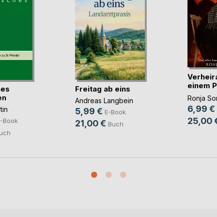
Verheir
einem P
hes
Freitag ab eins
u(...)
en
Ronja Sor
Andreas Langbein
6,99 €
tin
5,99 €
E-Book
25,00 
-Book
21,00 €
Buch
uch