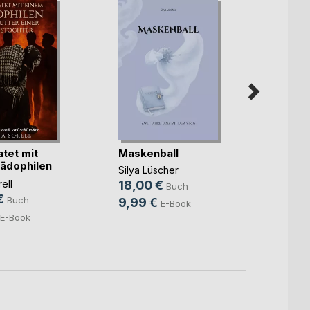
atet mit
Maskenball
Seid 
ädophilen
Rette
Silya Lüscher
Horst
ell
18,00 €
Buch
19,9
€
Buch
9,99 €
E-Book
8,99
E-Book