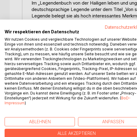
Im „Legendenbuch von der Hailigen leben und ung
deutschsprachige Legende unter dem Titel „Von s
Legende belegt sie als hoch interessantes Merkm
Umformung des Wendelin vom vormals missioniere
Datenschutzerk
Die Entstehung der Legende lässt sich den Jahrze
Wir respektieren den Datenschutz
Anhaltspunkten dafür an, dass Cusanus diese Ausf
Wir nutzen Cookies und vergleichbare Technologien auf unserer Website
zur Aufnahme in die Legenden-Sammlung vermittel
Einige von ihnen sind essenziell und technisch notwendig. Daneben ver
Der andere Beitrag behandelt den Besuch von Kaise
wir Analysemethoden (z. B. Cookies oder Fingerprints sowie serverseitig
Palmsonntag 1512 unternahm, als er zum Reichstag 
Tracking), um zu messen, wie häufig unsere Seite besucht und wie sie ge
wird. Wir verwenden Trackingtechnologien zu Marketingzwecken und se
Wendel sei lediglich ein Jagd-Ausflug gewesen, fü
hierzu serverseitiges Tracking sowie auch Drittanbieter ein, wodurch ggf.
Kaiser holte sich für die Verhandlungen beim Rei
geräteübergreifend Cookies, Fingerprints, Tracking-Pixel, IP-Adressen s
der Kirchendecke als politisches Predigt-Progra
gehashte E-Mail-Adressen genutzt werden. Auf unserer Seite betten wir
Drittinhalte von anderen Anbietern ein (Video-Plattformen). Wir haben auf
und wird konzeptionell Cusanus zugeschrieben, de
weitere Datenverarbeitung und ein etwaiges Tracking durch den Drittanbi
väterlichen Wappens und den Wappen weiterer ihm
keinen Einfluss. Mit deiner Einstellung willigst du in die oben beschriebe
eindrucksvoll die eigene Vergangenheit.
Vorgänge ein. Du kannst deine Einwilligung (z. B. im Footer unter „Privacy-
Einstellungen“) jederzeit mit Wirkung für die Zukunft widerrufen. (
BoD-
Impressum
)
WEITERE TITEL BEI
Bo
ABLEHNEN
ANPASSEN
ALLE AKZEPTIEREN