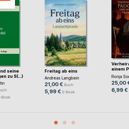
Verheir
einem P
nd seine
Freitag ab eins
u(...)
n zu S(...)
Ronja Sor
Andreas Langbein
25,00 
tin
21,00 €
Buch
6,99 €
uch
5,99 €
E-Book
-Book