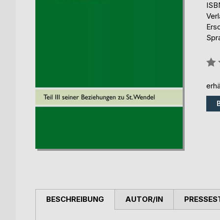
ISB
Ver
Ers
Spr
Bew
0%
erhä
BESCHREIBUNG
AUTOR/IN
PRESSES