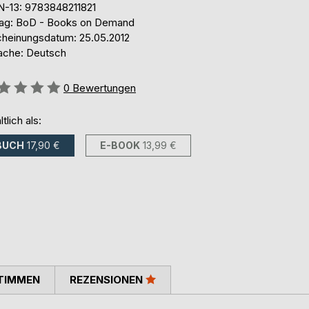
N-13: 9783848211821
lag: BoD - Books on Demand
cheinungsdatum: 25.05.2012
ache: Deutsch
ertung::
0
Bewertungen
ltlich als:
BUCH
17,90 €
E-BOOK
13,99 €
TIMMEN
REZENSIONEN