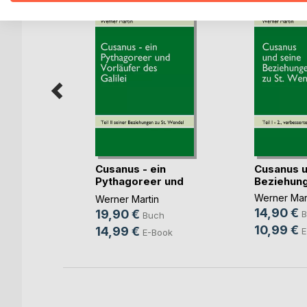
m
Cusanus - ein
Cusanus u
n
Pythagoreer und
Beziehunge
Vorl(...)
e
Werner Mar
Werner Martin
14,90 €
19,90 €
ch
B
Buch
10,99 €
14,99 €
ok
E
E-Book