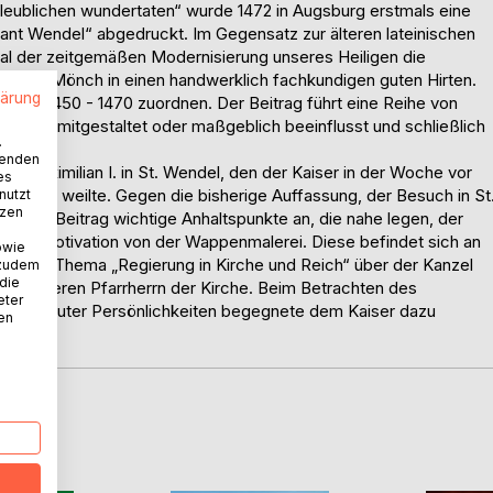
leublichen wundertaten“ wurde 1472 in Augsburg erstmals eine
ant Wendel“ abgedruckt. Im Gegensatz zur älteren lateinischen
al der zeitgemäßen Modernisierung unseres Heiligen die
nden Mönch in einen handwerklich fachkundigen guten Hirten.
lärung
hnten 1450 - 1470 zuordnen. Der Beitrag führt eine Reihe von
ührung mitgestaltet oder maßgeblich beeinflusst und schließlich
.
t hat.
wenden
r Maximilian I. in St. Wendel, den der Kaiser in der Woche vor
es
in Trier weilte. Gegen die bisherige Auffassung, der Besuch in St
nutzt
tzen
hrt der Beitrag wichtige Anhaltspunkte an, die nahe legen, der
chstag Motivation von der Wappenmalerei. Diese befindet sich an
owie
mm zum Thema „Regierung in Kirche und Reich“ über der Kanzel
 zudem
 die
m früheren Pfarrherrn der Kirche. Beim Betrachten des
eter
 vertrauter Persönlichkeiten begegnete dem Kaiser dazu
nen
D