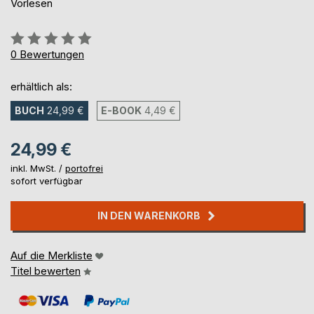
Vorlesen
Bewertung::
0%
0
Bewertungen
erhältlich als:
BUCH
24,99 €
E-BOOK
4,49 €
24,99 €
inkl. MwSt. /
portofrei
sofort verfügbar
IN DEN WARENKORB
Auf die Merkliste
Titel bewerten