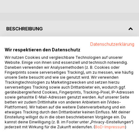
BESCHREIBUNG
Datenschutzerklärung
Cupcake ist ein kleiner Welpe,
Wir respektieren den Datenschutz
sie und ihre Geschwister kommen in einem Tierheim in
Wir nutzen Cookies und vergleichbare Technologien auf unserer
Rumänien auf die Welt.
Website. Einige von ihnen sind essenziell und technisch notwendig.
Mit ihrem Wunschbaum wird sie größer und glücklicher und
Daneben verwenden wir Analysemethoden (z. B. Cookies oder
dann macht sie sich auf die Suche nach ihrer Familie.
Fingerprints sowie serverseitiges Tracking), um zu messen, wie häufig
unsere Seite besucht und wie sie genutzt wird. Wir verwenden
Trackingtechnologien zu Marketingzwecken und setzen hierzu
Ein Buch über den hohen Wert von Tierheimhunden und
serverseitiges Tracking sowie auch Drittanbieter ein, wodurch ggf.
darüber, dass es manchmal kaum mehr braucht als eine
geräteübergreifend Cookies, Fingerprints, Tracking-Pixel, IP-Adressen
sowie gehashte E-Mail-Adressen genutzt werden. Auf unserer Seite
liebevolle Familie.
betten wir zudem Drittinhalte von anderen Anbietern ein (Video-
Plattformen). Wir haben auf die weitere Datenverarbeitung und ein
Band 1: Cupcakes Wunschbaum
etwaiges Tracking durch den Drittanbieter keinen Einfluss. Mit deiner
Einstellung willigst du in die oben beschriebenen Vorgänge ein. Du
Band 2: Cupcakes neue Schwester
kannst deine Einwilligung (z. B. im Footer unter „Privacy-Einstellungen“)
Band 3: Cupcake feiert Weihnachten
jederzeit mit Wirkung für die Zukunft widerrufen. (
BoD-Impressum
)
Band 4: Cupcake und die Wolken
Band 5: Cupcake - Ich lieb dich wie du bist