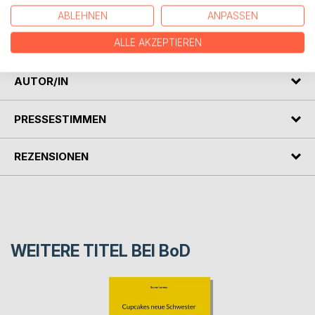
Band 6: Cupcake will nicht schlafen
ABLEHNEN
ANPASSEN
Band 7: Cupcake - "anders" ist nur anders toll
Band 8: Cupcake - Freundschaft ist bunt
ALLE AKZEPTIEREN
AUTOR/IN
PRESSESTIMMEN
REZENSIONEN
WEITERE TITEL BEI
BoD