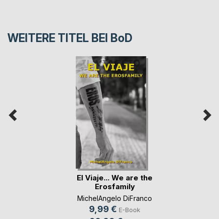
WEITERE TITEL BEI
BoD
El Viaje... We are the
Erosfamily
MichelAngelo DiFranco
9,99 €
E-Book