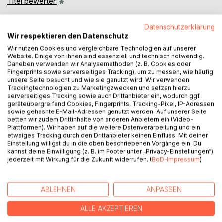
Titel bewerten
Datenschutzerklärung
Wir respektieren den Datenschutz
Wir nutzen Cookies und vergleichbare Technologien auf unserer
Website. Einige von ihnen sind essenziell und technisch notwendig.
Daneben verwenden wir Analysemethoden (z. B. Cookies oder
Fingerprints sowie serverseitiges Tracking), um zu messen, wie häufig
BESCHREIBUNG
unsere Seite besucht und wie sie genutzt wird. Wir verwenden
Trackingtechnologien zu Marketingzwecken und setzen hierzu
serverseitiges Tracking sowie auch Drittanbieter ein, wodurch ggf.
geräteübergreifend Cookies, Fingerprints, Tracking-Pixel, IP-Adressen
(Azurblaues Herz, rotschwarzes Blut) ... ist der erste Teil
sowie gehashte E-Mail-Adressen genutzt werden. Auf unserer Seite
meiner zweiteiligen Biographie. Im ersten Band erzähle ich
betten wir zudem Drittinhalte von anderen Anbietern ein (Video-
über meine Liebe zum AC Milan, zur Squadra Azzurra und
Plattformen). Wir haben auf die weitere Datenverarbeitung und ein
etwaiges Tracking durch den Drittanbieter keinen Einfluss. Mit deiner
zu Eros Ramazzotti. Allerdings auch über die Geschichte
Einstellung willigst du in die oben beschriebenen Vorgänge ein. Du
der großen italienischen Fußballvereine. Und wie sich der
kannst deine Einwilligung (z. B. im Footer unter „Privacy-Einstellungen“)
Fußball in den letzten 30 Jahren entwickelt hat, was er für
jederzeit mit Wirkung für die Zukunft widerrufen. (
BoD-Impressum
)
mein Leben bedeutet hat. Für mich waren diese drei
emotionalen Säulen immer ein Halt in den schwierigen
Phasen meines Lebens. Unter anderem erzähle ich auch
ABLEHNEN
ANPASSEN
über die Höhen und Tiefen wie Schicksalsschläge in
ALLE AKZEPTIEREN
meinem Leben. Der Fußball und Eros Ramazzotti haben
mich zu dem Menschen gemacht, der ich heute bin.