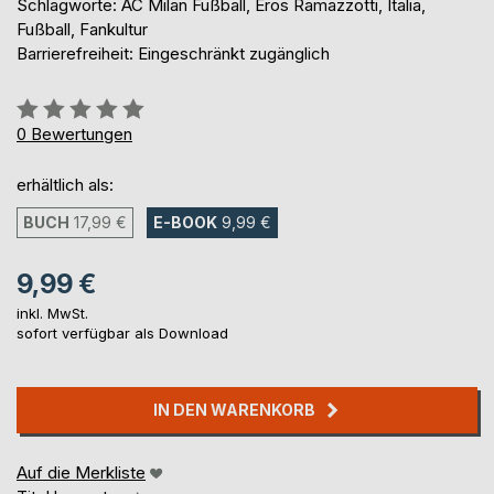
Schlagworte: AC Milan Fußball, Eros Ramazzotti, Italia,
Fußball, Fankultur
Barrierefreiheit: Eingeschränkt zugänglich
Bewertung::
0%
0
Bewertungen
erhältlich als:
BUCH
17,99 €
E-BOOK
9,99 €
9,99 €
inkl. MwSt.
sofort verfügbar als Download
IN DEN WARENKORB
Auf die Merkliste