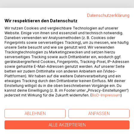
Datenschutzerklärung
Wir respektieren den Datenschutz
BESCHREIBUNG
Wir nutzen Cookies und vergleichbare Technologien auf unserer
Website. Einige von ihnen sind essenziell und technisch notwendig.
Daneben verwenden wir Analysemethoden (z. B. Cookies oder
Fingerprints sowie serverseitiges Tracking), um zu messen, wie häufig
Ein bestialischer Sexualmord an einer jungen Deutschen
unsere Seite besucht und wie sie genutzt wird. Wir verwenden
sorgt für höchste öffentliche Empörung. Der Täter ist ein
Trackingtechnologien zu Marketingzwecken und setzen hierzu
Psychopath, was niemanden interessiert, denn der Täter ist
serverseitiges Tracking sowie auch Drittanbieter ein, wodurch ggf.
geräteübergreifend Cookies, Fingerprints, Tracking-Pixel, IP-Adressen
ein Muslim. Rückblenden zeichnen die Wege von Opfer
sowie gehashte E-Mail-Adressen genutzt werden. Auf unserer Seite
und Täter bis zur fatalen Begegnung.
betten wir zudem Drittinhalte von anderen Anbietern ein (Video-
Einige Jahre später bezieht sich der junge Greg in seiner
Plattformen). Wir haben auf die weitere Datenverarbeitung und ein
etwaiges Tracking durch den Drittanbieter keinen Einfluss. Mit deiner
Masterarbeit auf den Mordfall und setzt sich kritisch mit
Einstellung willigst du in die oben beschriebenen Vorgänge ein. Du
Medien, Gesellschaft und Staat auseinander. Nach dem
kannst deine Einwilligung (z. B. im Footer unter „Privacy-Einstellungen“)
Studium arbeitet er als Lehrer für Sprach- und
jederzeit mit Wirkung für die Zukunft widerrufen. (
BoD-Impressum
)
Integrationskurse.
Der Kriminalfall holt ihn ein, als sich herausstellt, dass die
jüngere Schwester des Mörders seine Kursteilnehmerin ist.
ABLEHNEN
ANPASSEN
Greg reagiert und initiiert eine ungewöhnliche Aktion.
ALLE AKZEPTIEREN