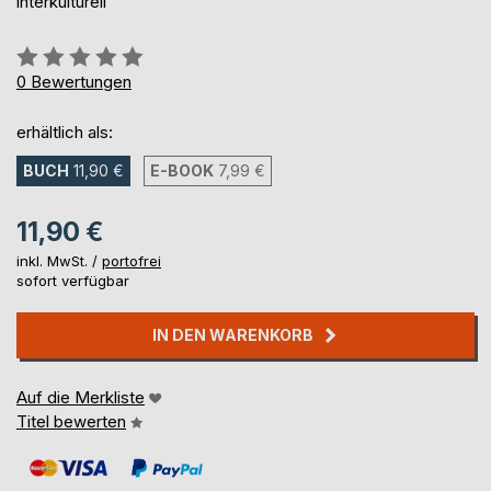
interkulturell
Bewertung::
0%
0
Bewertungen
erhältlich als:
BUCH
11,90 €
E-BOOK
7,99 €
11,90 €
inkl. MwSt. /
portofrei
sofort verfügbar
IN DEN WARENKORB
Auf die Merkliste
Titel bewerten