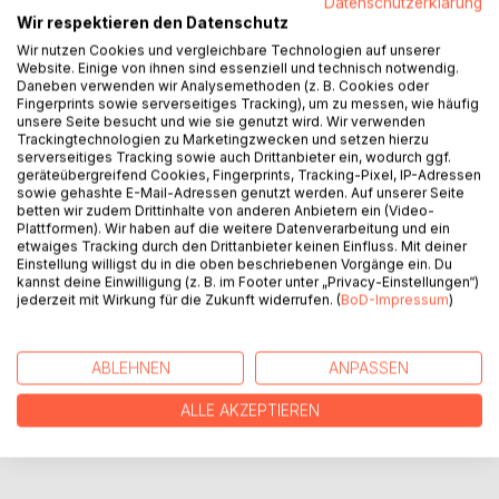
Datenschutzerklärung
Wir respektieren den Datenschutz
Das Siegel, welches einen Feind von uralter zerstörerischer
Wir nutzen Cookies und vergleichbare Technologien auf unserer
Macht in schach hält, wird langsam brüchig und droht die
Website. Einige von ihnen sind essenziell und technisch notwendig.
Welt und vor allem das Reich Krecaldia seinem Untergang
Daneben verwenden wir Analysemethoden (z. B. Cookies oder
nahe zu bringen. Durch Ruhm und Verdienst angelockte
Fingerprints sowie serverseitiges Tracking), um zu messen, wie häufig
Abenteurer, bilden eine Gilde, in welcher sie unter der
unsere Seite besucht und wie sie genutzt wird. Wir verwenden
Trackingtechnologien zu Marketingzwecken und setzen hierzu
Anleitung des weisen Archimedias eine Reise beginnen, um
serverseitiges Tracking sowie auch Drittanbieter ein, wodurch ggf.
das Siegel zu brechen und dem Feind endgültig den letzten
geräteübergreifend Cookies, Fingerprints, Tracking-Pixel, IP-Adressen
Stoß zuzufügen. Doch die Macht des Feindes hat weitaus
sowie gehashte E-Mail-Adressen genutzt werden. Auf unserer Seite
betten wir zudem Drittinhalte von anderen Anbietern ein (Video-
mehr Einfluss als sie dachten.
Plattformen). Wir haben auf die weitere Datenverarbeitung und ein
etwaiges Tracking durch den Drittanbieter keinen Einfluss. Mit deiner
Einstellung willigst du in die oben beschriebenen Vorgänge ein. Du
AUTOR/IN
kannst deine Einwilligung (z. B. im Footer unter „Privacy-Einstellungen“)
jederzeit mit Wirkung für die Zukunft widerrufen. (
BoD-Impressum
)
PRESSESTIMMEN
ABLEHNEN
ANPASSEN
REZENSIONEN
ALLE AKZEPTIEREN