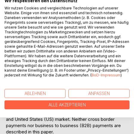
Wir respektieren den Datenschutz
Besides technology, questions dealing with consumer
Wir nutzen Cookies und vergleichbare Technologien auf unserer
expectations, factors thriving or inhibiting a widespread
Website. Einige von ihnen sind essenziell und technisch notwendig.
Daneben verwenden wir Analysemethoden (z. B. Cookies oder
adoption, and with it related penetration strategies for
Fingerprints sowie serverseitiges Tracking), um zu messen, wie häufig
payment service providers have to be carefully researched
unsere Seite besucht und wie sie genutzt wird. Wir verwenden
to develop a successful mPayment.
Trackingtechnologien zu Marketingzwecken und setzen hierzu
serverseitiges Tracking sowie auch Drittanbieter ein, wodurch ggf.
Based on diverse motivations and influenced by recent
geräteübergreifend Cookies, Fingerprints, Tracking-Pixel, IP-Adressen
technology development banks, telcos and start-up
sowie gehashte E-Mail-Adressen genutzt werden. Auf unserer Seite
companies endeavour to build a successful mPayment that
betten wir zudem Drittinhalte von anderen Anbietern ein (Video-
meets the expectations of consumers and merchants. The
Plattformen). Wir haben auf die weitere Datenverarbeitung und ein
etwaiges Tracking durch den Drittanbieter keinen Einfluss. Mit deiner
research question of this paper focuses on factors that
Einstellung willigst du in die oben beschriebenen Vorgänge ein. Du
can be identified as crucial to drive the success of mobile
kannst deine Einwilligung (z. B. im Footer unter „Privacy-Einstellungen“)
payment systems. Therefore, the first goal is to give an
jederzeit mit Wirkung für die Zukunft widerrufen. (
BoD-Impressum
)
introduction to the mPayment landscape as a foundation
for further research. The second goal is to derive key
ABLEHNEN
ANPASSEN
factors influencing the success of an mPayment from
theoretical models and by reviewing related literature. The
ALLE AKZEPTIEREN
research concentrates on business to consumer (B2C) and
consumer to consumer (C2C) payment on the European
and United States (US) market. Neither cross border
payments nor business to business (B2B) payments are
described in this paper.