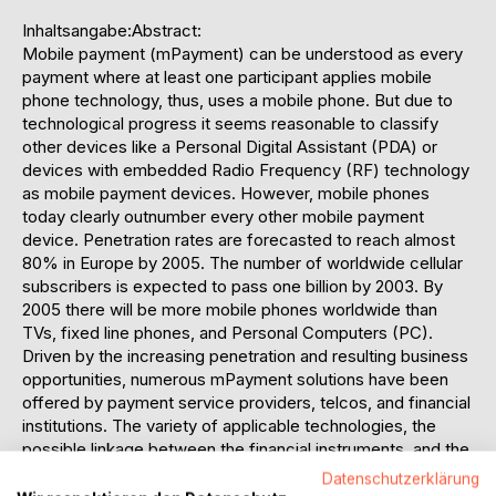
Inhaltsangabe:Abstract:
Mobile payment (mPayment) can be understood as every
payment where at least one participant applies mobile
phone technology, thus, uses a mobile phone. But due to
technological progress it seems reasonable to classify
other devices like a Personal Digital Assistant (PDA) or
devices with embedded Radio Frequency (RF) technology
as mobile payment devices. However, mobile phones
today clearly outnumber every other mobile payment
device. Penetration rates are forecasted to reach almost
80% in Europe by 2005. The number of worldwide cellular
subscribers is expected to pass one billion by 2003. By
2005 there will be more mobile phones worldwide than
TVs, fixed line phones, and Personal Computers (PC).
Driven by the increasing penetration and resulting business
opportunities, numerous mPayment solutions have been
offered by payment service providers, telcos, and financial
institutions. The variety of applicable technologies, the
possible linkage between the financial instruments, and the
mPayment device combined with different payment
Datenschutzerklärung
scenarios offer a wide landscape of mPayment solutions.