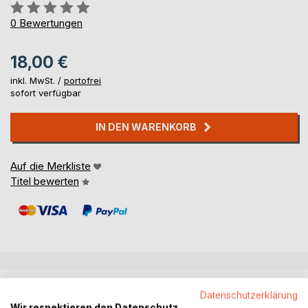
Bewertung::
0%
0
Bewertungen
18,00 €
inkl. MwSt. /
portofrei
sofort verfügbar
IN DEN WARENKORB
Auf die Merkliste
Titel bewerten
BESCHREIBUNG
Datenschutzerklärung
Wir respektieren den Datenschutz