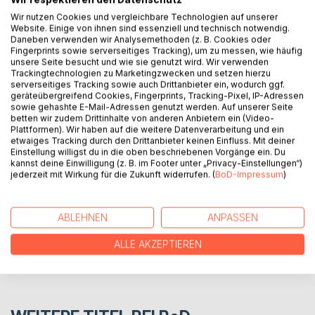
Wir nutzen Cookies und vergleichbare Technologien auf unserer
1807: Solveig and Alaric are deeply in love and think that
Website. Einige von ihnen sind essenziell und technisch notwendig.
nothing could possibly destroy their love for each other,
Daneben verwenden wir Analysemethoden (z. B. Cookies oder
until something unexpected happens.
Fingerprints sowie serverseitiges Tracking), um zu messen, wie häufig
He dies in a tragic accident.
unsere Seite besucht und wie sie genutzt wird. Wir verwenden
Trackingtechnologien zu Marketingzwecken und setzen hierzu
In order to find her lost love alive again, Solveig travels
serverseitiges Tracking sowie auch Drittanbieter ein, wodurch ggf.
through different centuries, in which she meets a lot of
geräteübergreifend Cookies, Fingerprints, Tracking-Pixel, IP-Adressen
different people.
sowie gehashte E-Mail-Adressen genutzt werden. Auf unserer Seite
betten wir zudem Drittinhalte von anderen Anbietern ein (Video-
Plattformen). Wir haben auf die weitere Datenverarbeitung und ein
etwaiges Tracking durch den Drittanbieter keinen Einfluss. Mit deiner
AUTOR/IN
Einstellung willigst du in die oben beschriebenen Vorgänge ein. Du
kannst deine Einwilligung (z. B. im Footer unter „Privacy-Einstellungen“)
jederzeit mit Wirkung für die Zukunft widerrufen. (
BoD-Impressum
)
PRESSESTIMMEN
ABLEHNEN
ANPASSEN
REZENSIONEN
ALLE AKZEPTIEREN