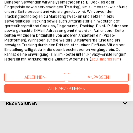
Daneben verwenden wir Analysemethoden (z. B. Cookies oder
Fingerprints sowie serverseitiges Tracking), um zu messen, wie häufig
unsere Seite besucht und wie sie genutzt wird. Wir verwenden
BESCHREIBUNG
Trackingtechnologien zu Marketingzwecken und setzen hierzu
serverseitiges Tracking sowie auch Drittanbieter ein, wodurch ggf.
geräteübergreifend Cookies, Fingerprints, Tracking-Pixel, IP-Adressen
Der jugendliche Oskar findet sich inmitten einer
sowie gehashte E-Mail-Adressen genutzt werden. Auf unserer Seite
gigantischen Eiswüste mit neunzehn anderen Jugendlichen
betten wir zudem Drittinhalte von anderen Anbietern ein (Video-
Plattformen). Wir haben auf die weitere Datenverarbeitung und ein
wieder. Schon bald erkennen alle, dass sie sich in einem
etwaiges Tracking durch den Drittanbieter keinen Einfluss. Mit deiner
perfiden Test befinden, bei dem es nicht nur um das blanke
Einstellung willigst du in die oben beschriebenen Vorgänge ein. Du
Überleben geht...
kannst deine Einwilligung (z. B. im Footer unter „Privacy-Einstellungen“)
jederzeit mit Wirkung für die Zukunft widerrufen. (
BoD-Impressum
)
AUTOR/IN
ABLEHNEN
ANPASSEN
PRESSESTIMMEN
ALLE AKZEPTIEREN
REZENSIONEN