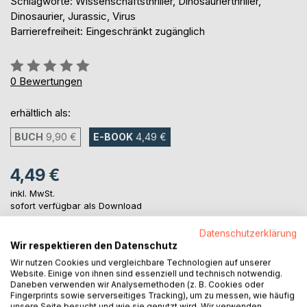
Schlagworte: Wissenschaftsthriller, Dinosaurierthriller,
Dinosaurier, Jurassic, Virus
Barrierefreiheit: Eingeschränkt zugänglich
Bewertung::
0%
0
Bewertungen
erhältlich als:
BUCH
9,90 €
E-BOOK
4,49 €
4,49 €
inkl. MwSt.
sofort verfügbar als Download
Datenschutzerklärung
Wir respektieren den Datenschutz
IN DEN WARENKORB
Wir nutzen Cookies und vergleichbare Technologien auf unserer
Website. Einige von ihnen sind essenziell und technisch notwendig.
Daneben verwenden wir Analysemethoden (z. B. Cookies oder
Auf die Merkliste
Fingerprints sowie serverseitiges Tracking), um zu messen, wie häufig
unsere Seite besucht und wie sie genutzt wird. Wir verwenden