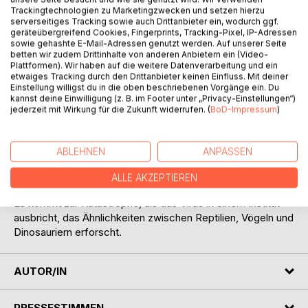
Titel bewerten
Trackingtechnologien zu Marketingzwecken und setzen hierzu
serverseitiges Tracking sowie auch Drittanbieter ein, wodurch ggf.
geräteübergreifend Cookies, Fingerprints, Tracking-Pixel, IP-Adressen
sowie gehashte E-Mail-Adressen genutzt werden. Auf unserer Seite
betten wir zudem Drittinhalte von anderen Anbietern ein (Video-
Plattformen). Wir haben auf die weitere Datenverarbeitung und ein
etwaiges Tracking durch den Drittanbieter keinen Einfluss. Mit deiner
Einstellung willigst du in die oben beschriebenen Vorgänge ein. Du
kannst deine Einwilligung (z. B. im Footer unter „Privacy-Einstellungen“)
BESCHREIBUNG
jederzeit mit Wirkung für die Zukunft widerrufen. (
BoD-Impressum
)
Ein Virus befällt Tiere und aktiviert dabei uralte Gene. Es
ABLEHNEN
ANPASSEN
baut die DNA um und gleicht sie so der DNA verwandter
oder ähnlicher Spezies an - selbst längst ausgestorbener.
ALLE AKZEPTIEREN
Es kommt zur Katastrophe, als das Virus in einem Institut
ausbricht, das Ähnlichkeiten zwischen Reptilien, Vögeln und
Dinosauriern erforscht.
AUTOR/IN
PRESSESTIMMEN