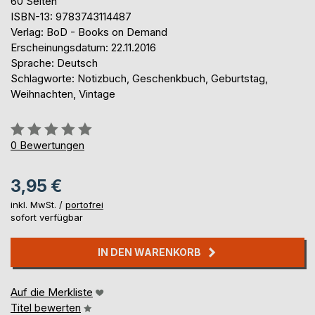
60 Seiten
ISBN-13: 9783743114487
Verlag: BoD - Books on Demand
Erscheinungsdatum: 22.11.2016
Sprache: Deutsch
Schlagworte: Notizbuch, Geschenkbuch, Geburtstag,
Weihnachten, Vintage
Bewertung::
0%
0
Bewertungen
3,95 €
inkl. MwSt. /
portofrei
sofort verfügbar
IN DEN WARENKORB
Auf die Merkliste
Titel bewerten