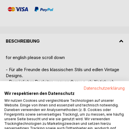
BESCHREIBUNG
for english please scroll down
- Für alle Freunde des klassischen Stils und edlen Vintage
Designs.
- Persönlicher Begleiter, verwendbar u.a. als Notizbuch,
Notizheft, Einschreibbuch, Tagebuch oder Anti-Stress
Datenschutzerklärung
Wir respektieren den Datenschutz
Kritzelbuch.
- Perfekter Ort zum Festhalten von Geistesblitzen, Action
Wir nutzen Cookies und vergleichbare Technologien auf unserer
Website. Einige von ihnen sind essenziell und technisch notwendig.
Items, Erlebnissen, Projekten, Plänen, kreativen Ideen,
Daneben verwenden wir Analysemethoden (z. B. Cookies oder
Gedanken, ToDo-Listen, Kritzelleien u.v.m., einfach für
Fingerprints sowie serverseitiges Tracking), um zu messen, wie häufig
alles was man nicht vergessen will und darf!
unsere Seite besucht und wie sie genutzt wird. Wir verwenden
Trackingtechnologien zu Marketingzwecken und setzen hierzu
- Im praktischen Pocketformat, liniert und mit glänzendem
serverseitiges Tracking sowie auch Drittanbieter ein, wodurch ggf.