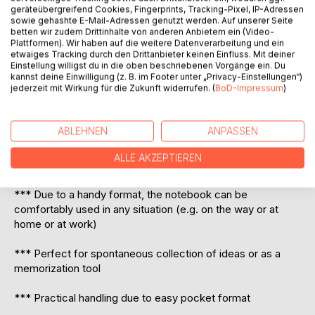
Cover.
geräteübergreifend Cookies, Fingerprints, Tracking-Pixel, IP-Adressen
- Super Geschenkidee!
sowie gehashte E-Mail-Adressen genutzt werden. Auf unserer Seite
- Mit einem außergewöhlichen stylischen Cover.
betten wir zudem Drittinhalte von anderen Anbietern ein (Video-
Plattformen). Wir haben auf die weitere Datenverarbeitung und ein
etwaiges Tracking durch den Drittanbieter keinen Einfluss. Mit deiner
Einstellung willigst du in die oben beschriebenen Vorgänge ein. Du
Notebook for all friends of classy and noble vintage design
kannst deine Einwilligung (z. B. im Footer unter „Privacy-Einstellungen“)
jederzeit mit Wirkung für die Zukunft widerrufen. (
BoD-Impressum
)
Perfect as gift booklet to say thank you, or as present or
for yourself.
ABLEHNEN
ANPASSEN
*** Notebook for fast and simple saving of instructions,
ALLE AKZEPTIEREN
prescriptions or for all things you do not want to forget
*** Due to a handy format, the notebook can be
comfortably used in any situation (e.g. on the way or at
home or at work)
*** Perfect for spontaneous collection of ideas or as a
memorization tool
*** Practical handling due to easy pocket format