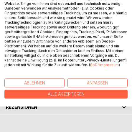
Website. Einige von ihnen sind essenziell und technisch notwendig.
Daneben verwenden wir Analysemethoden (z. B. Cookies oder
Fingerprints sowie serverseitiges Tracking), um zu messen, wie häufig
unsere Seite besucht und wie sie genutzt wird. Wir verwenden
Trackingtechnologien zu Marketingzwecken und setzen hierzu
BESCHREIBUNG
serverseitiges Tracking sowie auch Drittanbieter ein, wodurch ggf.
geräteübergreifend Cookies, Fingerprints, Tracking-Pixel, IP-Adressen
sowie gehashte E-Mail-Adressen genutzt werden. Auf unserer Seite
An insane love story between a woman and a man who
betten wir zudem Drittinhalte von anderen Anbietern ein (Video-
awaken the newest and hottest erotic feelings in each
Plattformen). Wir haben auf die weitere Datenverarbeitung und ein
etwaiges Tracking durch den Drittanbieter keinen Einfluss. Mit deiner
other and thus give the everyday life a completely new
Einstellung willigst du in die oben beschriebenen Vorgänge ein. Du
feeling. Love and happiness! Togetherness and security! ...
kannst deine Einwilligung (z. B. im Footer unter „Privacy-Einstellungen“)
jederzeit mit Wirkung für die Zukunft widerrufen. (
BoD-Impressum
)
AUTOR/IN
ABLEHNEN
ANPASSEN
PRESSESTIMMEN
ALLE AKZEPTIEREN
REZENSIONEN