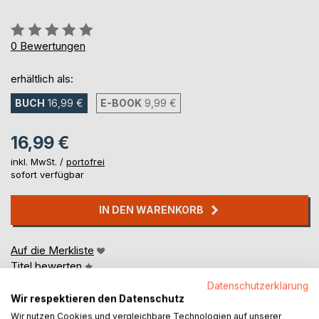
Bewertung::
0%
0
Bewertungen
erhältlich als:
BUCH
16,99 €
E-BOOK
9,99 €
16,99 €
inkl. MwSt. /
portofrei
sofort verfügbar
IN DEN WARENKORB
Auf die Merkliste
Titel bewerten
Datenschutzerklärung
Wir respektieren den Datenschutz
Wir nutzen Cookies und vergleichbare Technologien auf unserer