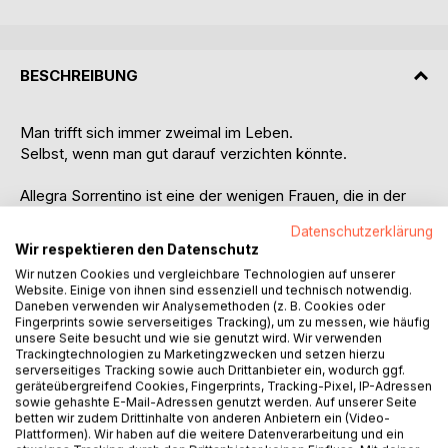
BESCHREIBUNG
Man trifft sich immer zweimal im Leben.
Selbst, wenn man gut darauf verzichten könnte.
Allegra Sorrentino ist eine der wenigen Frauen, die in der
Königsklasse des Motorsports, der Serie del Rey, Karriere
Datenschutzerklärung
gemacht haben. Als Leiterin der Eventabteilung genießt sie
Wir respektieren den Datenschutz
Ansehen, Respekt und einen Ruf, der ihr vorauseilt. Sie
Wir nutzen Cookies und vergleichbare Technologien auf unserer
jettet mit dem Titan Racing Team um den Globus und
Website. Einige von ihnen sind essenziell und technisch notwendig.
arbeitet an den schillerndsten Rennstrecken und den
Daneben verwenden wir Analysemethoden (z. B. Cookies oder
glamourösesten Orten der Welt. Ihr Leben scheint perfekt,
Fingerprints sowie serverseitiges Tracking), um zu messen, wie häufig
unsere Seite besucht und wie sie genutzt wird. Wir verwenden
bis sie ihrem neuen Boss begegnet. Byron King ist
Trackingtechnologien zu Marketingzwecken und setzen hierzu
Milliardär, Geschäftsmann und vor allem eins: eine
serverseitiges Tracking sowie auch Drittanbieter ein, wodurch ggf.
Herausforderung, die ihr Herz ins Chaos stürzt. Kann es
geräteübergreifend Cookies, Fingerprints, Tracking-Pixel, IP-Adressen
sowie gehashte E-Mail-Adressen genutzt werden. Auf unserer Seite
sein, dass er ein falsches Spiel mit ihr spielt? Oder ist am
betten wir zudem Drittinhalte von anderen Anbietern ein (Video-
Ende vielleicht alles ganz anders, als es auf den ersten
Plattformen). Wir haben auf die weitere Datenverarbeitung und ein
Blick scheint?