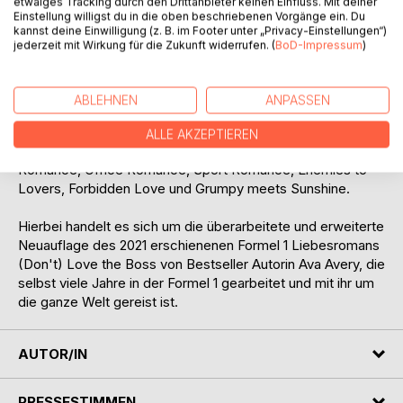
etwaiges Tracking durch den Drittanbieter keinen Einfluss. Mit deiner
Einstellung willigst du in die oben beschriebenen Vorgänge ein. Du
kannst deine Einwilligung (z. B. im Footer unter „Privacy-Einstellungen“)
Lesermeinung:
jederzeit mit Wirkung für die Zukunft widerrufen. (
BoD-Impressum
)
»Rasantes Racing, explosive Gefühle und brennende
Leidenschaft. Eine spicy Sports Romance, die unter die
ABLEHNEN
ANPASSEN
Haut geht & deinen Körper brennen lässt.«
ALLE AKZEPTIEREN
Ein Must Read für alle Fans von Formel 1 Romance, Boss
Romance, Office Romance, Sport Romance, Enemies to
Lovers, Forbidden Love und Grumpy meets Sunshine.
Hierbei handelt es sich um die überarbeitete und erweiterte
Neuauflage des 2021 erschienenen Formel 1 Liebesromans
(Don't) Love the Boss von Bestseller Autorin Ava Avery, die
selbst viele Jahre in der Formel 1 gearbeitet und mit ihr um
die ganze Welt gereist ist.
AUTOR/IN
PRESSESTIMMEN