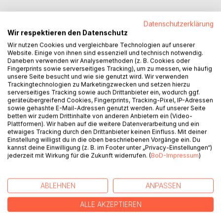
Kim beschließt, genau da anzufangen, wo ihr Freund
Datenschutzerklärung
aufgehört hat: Sie will ihn betrügen. Hals über Kopf
Wir respektieren den Datenschutz
schmiedet sie einen Plan und fliegt nach Las Vegas.
Wir nutzen Cookies und vergleichbare Technologien auf unserer
Website. Einige von ihnen sind essenziell und technisch notwendig.
Ihre Devise: Rache ist sexy.
Daneben verwenden wir Analysemethoden (z. B. Cookies oder
Fingerprints sowie serverseitiges Tracking), um zu messen, wie häufig
unsere Seite besucht und wie sie genutzt wird. Wir verwenden
Im Club Rehab trifft sie auf Brody, einen waschechten
Trackingtechnologien zu Marketingzwecken und setzen hierzu
Cowboy aus Kalifornien, dem sie beim Tanzen an der
serverseitiges Tracking sowie auch Drittanbieter ein, wodurch ggf.
geräteübergreifend Cookies, Fingerprints, Tracking-Pixel, IP-Adressen
Stange nach einer ungeschickten Drehung direkt in die
sowie gehashte E-Mail-Adressen genutzt werden. Auf unserer Seite
Arme fällt.
betten wir zudem Drittinhalte von anderen Anbietern ein (Video-
Plattformen). Wir haben auf die weitere Datenverarbeitung und ein
Pech für Brody, der - blond und blauäugig - zwar aussieht,
etwaiges Tracking durch den Drittanbieter keinen Einfluss. Mit deiner
Einstellung willigst du in die oben beschriebenen Vorgänge ein. Du
als wäre er gerade zum Sexiest Man Alive gekürt worden,
kannst deine Einwilligung (z. B. im Footer unter „Privacy-Einstellungen“)
aber so gar nicht in Kims Beuteschema passt.
jederzeit mit Wirkung für die Zukunft widerrufen. (
BoD-Impressum
)
Zumindest nicht, bis sie am Morgen mit dem heftigsten
Hangover ihres Lebens erwacht und ihren eigenen Augen
ABLEHNEN
ANPASSEN
nicht mehr traut.
ALLE AKZEPTIEREN