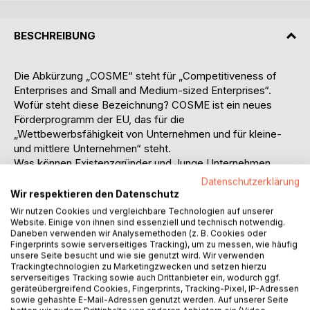
BESCHREIBUNG
Die Abkürzung „COSME“ steht für „Competitiveness of
Enterprises and Small and Medium-sized Enterprises“.
Wofür steht diese Bezeichnung? COSME ist ein neues
Förderprogramm der EU, das für die
„Wettbewerbsfähigkeit von Unternehmen und für kleine-
und mittlere Unternehmen“ steht.
Was können Existenzgründer und Junge Unternehmen
sowie Klein- und Mittelständische Unternehmen in
Datenschutzerklärung
Deutschland von COSME erwarten? Wie kommt man an die
Wir respektieren den Datenschutz
Mittel und wer hilft bei der Antragstellung?
Wir nutzen Cookies und vergleichbare Technologien auf unserer
„COSME soll KMU den Zugang zu Finanzmitteln erleichtern.
Website. Einige von ihnen sind essenziell und technisch notwendig.
Daneben verwenden wir Analysemethoden (z. B. Cookies oder
…. COSME bietet eine Garantiefazilität für KMU-Kredite
Fingerprints sowie serverseitiges Tracking), um zu messen, wie häufig
von bis zu 150.000 € und verbessert durch eine
unsere Seite besucht und wie sie genutzt wird. Wir verwenden
Beteiligungsfazilität den Zugang zu Risikokapital. Ein
Trackingtechnologien zu Marketingzwecken und setzen hierzu
serverseitiges Tracking sowie auch Drittanbieter ein, wodurch ggf.
spezieller Fo-kus liegt dabei auf der Expansions- und
geräteübergreifend Cookies, Fingerprints, Tracking-Pixel, IP-Adressen
Wachstumsphase von KMU. Die Zu-weisung dieser Mittel
sowie gehashte E-Mail-Adressen genutzt werden. Auf unserer Seite
erfolgt durch seriöse Finanzintermediäre wie Banken, ge-