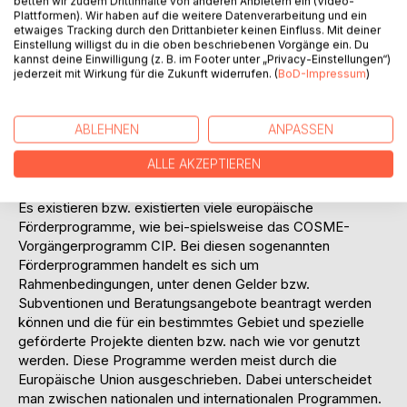
betten wir zudem Drittinhalte von anderen Anbietern ein (Video-
genseitige Garantien und Risikokapitalfonds. Mithilfe des
Plattformen). Wir haben auf die weitere Datenverarbeitung und ein
etwaiges Tracking durch den Drittanbieter keinen Einfluss. Mit deiner
EU- Finanzportals können KMU auf diese Mittel zugreifen…
Einstellung willigst du in die oben beschriebenen Vorgänge ein. Du
Zudem wird es 40.000 Unternehmen dabei helfen, 30.000
kannst deine Einwilligung (z. B. im Footer unter „Privacy-Einstellungen“)
Arbeitsplätze zu schaffen oder zu sichern und 1.200 neue
jederzeit mit Wirkung für die Zukunft widerrufen. (
BoD-Impressum
)
Produkte, Dienstleistungen oder Prozesse auf den Markt
zu bringen.“ (Tatjani, 2013) Dieses Zitat des EU-
ABLEHNEN
ANPASSEN
Kommissionsmitglied Tatjani ist nun älter als ein Jahr. Was
ist seitdem geschehen und welche Möglichkeiten bietet
ALLE AKZEPTIEREN
das Pro-gramm deutschen Existenzgründern bzw. KMU in
der Wachstumsphase in der Praxis?
Es existieren bzw. existierten viele europäische
Förderprogramme, wie bei-spielsweise das COSME-
Vorgängerprogramm CIP. Bei diesen sogenannten
Förderprogrammen handelt es sich um
Rahmenbedingungen, unter denen Gelder bzw.
Subventionen und Beratungsangebote beantragt werden
können und die für ein bestimmtes Gebiet und spezielle
geförderte Projekte dienten bzw. nach wie vor genutzt
werden. Diese Programme werden meist durch die
Europäische Union ausgeschrieben. Dabei unterscheidet
man zwischen nationalen und internationalen Programmen.