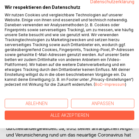
Datenschutzerklärung
Wir respektieren den Datenschutz
Auf die Merkliste
Wir nutzen Cookies und vergleichbare Technologien auf unserer
Titel bewerten
Website. Einige von ihnen sind essenziell und technisch notwendig.
Daneben verwenden wir Analysemethoden (z. B. Cookies oder
Fingerprints sowie serverseitiges Tracking), um zu messen, wie häufig
unsere Seite besucht und wie sie genutzt wird. Wir verwenden
Trackingtechnologien zu Marketingzwecken und setzen hierzu
serverseitiges Tracking sowie auch Drittanbieter ein, wodurch ggf.
geräteübergreifend Cookies, Fingerprints, Tracking-Pixel, IP-Adressen
sowie gehashte E-Mail-Adressen genutzt werden. Auf unserer Seite
betten wir zudem Drittinhalte von anderen Anbietern ein (Video-
BESCHREIBUNG
Plattformen). Wir haben auf die weitere Datenverarbeitung und ein
etwaiges Tracking durch den Drittanbieter keinen Einfluss. Mit deiner
Einstellung willigst du in die oben beschriebenen Vorgänge ein. Du
kannst deine Einwilligung (z. B. im Footer unter „Privacy-Einstellungen“)
Julius Klain ist mit seiner Tagebuchreihe inzwischen im Mai
jederzeit mit Wirkung für die Zukunft widerrufen. (
BoD-Impressum
)
angekommen und es ist somit fast zwei Monate her, als die
Corona-Krise für ihn begann.
All die bisherigen einschneidenden Veränderungen durch
ABLEHNEN
ANPASSEN
diese Pandemie haben nicht nur Einfluss auf die gesamte
Gesellschaft gehabt, sondern haben auch Julius stark
ALLE AKZEPTIEREN
betroffen und sein Leben ordentlich
durcheinandergewirbelt. Ja, trotz seiner anfänglichen Angst
und Verunsicherung rund um das neuartige Coronavirus hat