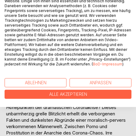
Website. Einige von ihnen sind essenziell und technisch notwendig.
Daneben verwenden wir Analysemethoden (z. B. Cookies oder
Fingerprints sowie serverseitiges Tracking), um zu messen, wie häufig
unsere Seite besucht und wie sie genutzt wird. Wir verwenden
Trackingtechnologien zu Marketingzwecken und setzen hierzu
serverseitiges Tracking sowie auch Drittanbieter ein, wodurch ggf.
geräteübergreifend Cookies, Fingerprints, Tracking-Pixel, IP-Adressen
sowie gehashte E-Mail-Adressen genutzt werden. Auf unserer Seite
betten wir zudem Drittinhalte von anderen Anbietern ein (Video-
BESCHREIBUNG
Plattformen). Wir haben auf die weitere Datenverarbeitung und ein
etwaiges Tracking durch den Drittanbieter keinen Einfluss. Mit deiner
Einstellung willigst du in die oben beschriebenen Vorgänge ein. Du
kannst deine Einwilligung (z. B. im Footer unter „Privacy-Einstellungen“)
Brandaktuell und knallhart! Entdecke jetzt das umstrittenste
jederzeit mit Wirkung für die Zukunft widerrufen. (
BoD-Impressum
)
und wütendste Enthüllungsbuch der Coronakrise: zu
Geldnot, Jobsuche, und unmoralischen Erotik-Angeboten.
Eine junge Studentin als Zielscheibe und zorniges Sexting-
ABLEHNEN
ANPASSEN
Objekt verstörender Männerphantasien. Hast du Lust auf
die zwiespältig unterhaltsame, schockierend-bizarre
ALLE AKZEPTIEREN
Enthüllung geheimer Online-Chats live von den sexistischen
Höhepunkten der dramatischen Coronakrise? Dieses
unbarmherzig grelle Blitzlicht erhellt die verborgenen
Fakten und dunkelsten Abgründe einer moralisch-pervers
verkommenen Männerwelt. Zwischen Porno und
Prostitution in der Anarchie des Corona-Chaos. Irre