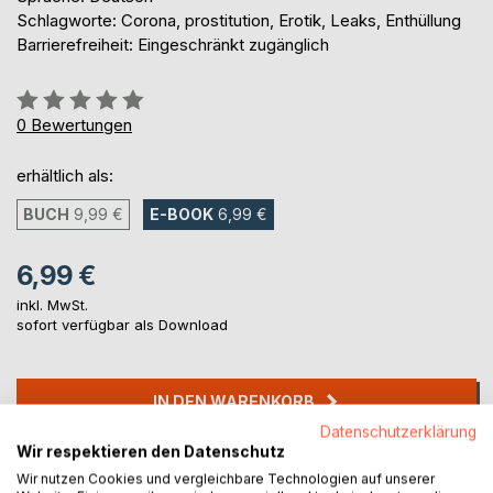
Schlagworte: Corona, prostitution, Erotik, Leaks, Enthüllung
Barrierefreiheit: Eingeschränkt zugänglich
Bewertung::
0%
0
Bewertungen
erhältlich als:
BUCH
9,99 €
E-BOOK
6,99 €
6,99 €
inkl. MwSt.
sofort verfügbar als Download
IN DEN WARENKORB
Datenschutzerklärung
Wir respektieren den Datenschutz
Auf die Merkliste
Wir nutzen Cookies und vergleichbare Technologien auf unserer
Titel bewerten