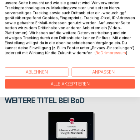
unsere Seite besucht und wie sie genutzt wird. Wir verwenden
Leben in Corona Zeiten, Zeitgeschehen
Trackingtechnologien zu Marketingzwecken und setzen hierzu
serverseitiges Tracking sowie auch Drittanbieter ein, wodurch ggf.
geräteübergreifend Cookies, Fingerprints, Tracking-Pixel, IP-Adressen
sowie gehashte E-Mail-Adressen genutzt werden. Auf unserer Seite
AUTOR/IN
betten wir zudem Drittinhalte von anderen Anbietern ein (Video-
Plattformen). Wir haben auf die weitere Datenverarbeitung und ein
etwaiges Tracking durch den Drittanbieter keinen Einfluss. Mit deiner
PRESSESTIMMEN
Einstellung willigst du in die oben beschriebenen Vorgänge ein. Du
kannst deine Einwilligung (z. B. im Footer unter „Privacy-Einstellungen“)
jederzeit mit Wirkung für die Zukunft widerrufen. (
BoD-Impressum
)
REZENSIONEN
ABLEHNEN
ANPASSEN
ALLE AKZEPTIEREN
WEITERE TITEL BEI
BoD