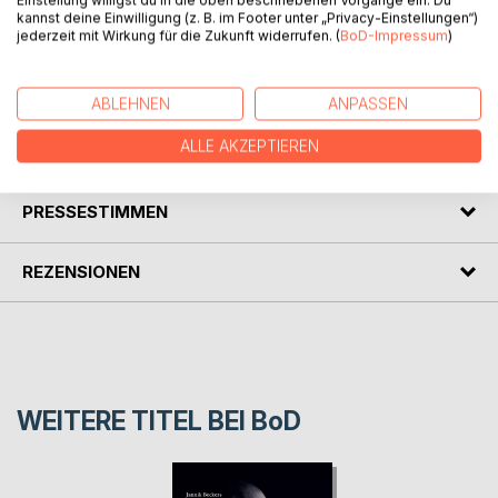
kannst deine Einwilligung (z. B. im Footer unter „Privacy-Einstellungen“)
jederzeit mit Wirkung für die Zukunft widerrufen. (
BoD-Impressum
)
Ein Blick in den täglichen Wahnsinn der erst durch die
Pandemie so richtig deutlich wird. Ein trauriger
Tatsachenbericht in heiteren Worten.
ABLEHNEN
ANPASSEN
ALLE AKZEPTIEREN
AUTOR/IN
PRESSESTIMMEN
REZENSIONEN
WEITERE TITEL BEI
BoD