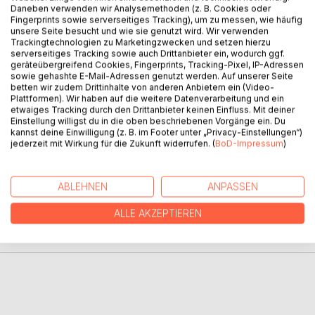
Daneben verwenden wir Analysemethoden (z. B. Cookies oder
BESCHREIBUNG
Fingerprints sowie serverseitiges Tracking), um zu messen, wie häufig
unsere Seite besucht und wie sie genutzt wird. Wir verwenden
Trackingtechnologien zu Marketingzwecken und setzen hierzu
serverseitiges Tracking sowie auch Drittanbieter ein, wodurch ggf.
Zu Coronazeiten wird in München ein scheußlicher Mord
geräteübergreifend Cookies, Fingerprints, Tracking-Pixel, IP-Adressen
begangen. Zwei sehr unterschiedliche Kommissare
sowie gehashte E-Mail-Adressen genutzt werden. Auf unserer Seite
betten wir zudem Drittinhalte von anderen Anbietern ein (Video-
nehmen sich des Falles an und mit viel Bauchgefühl,
Plattformen). Wir haben auf die weitere Datenverarbeitung und ein
Erfahrung und gegenseitigem Vertrauen lösen sie den Fall
etwaiges Tracking durch den Drittanbieter keinen Einfluss. Mit deiner
trotz aller Widrigkeiten.
Einstellung willigst du in die oben beschriebenen Vorgänge ein. Du
kannst deine Einwilligung (z. B. im Footer unter „Privacy-Einstellungen“)
jederzeit mit Wirkung für die Zukunft widerrufen. (
BoD-Impressum
)
AUTOR/IN
ABLEHNEN
ANPASSEN
PRESSESTIMMEN
ALLE AKZEPTIEREN
REZENSIONEN