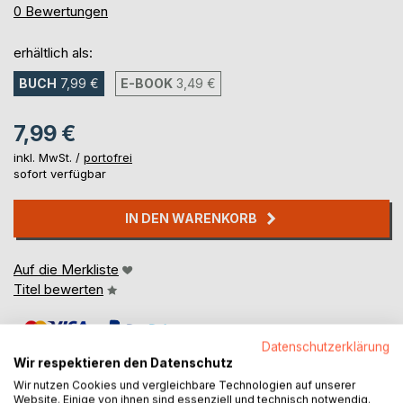
0%
0
Bewertungen
erhältlich als:
BUCH
7,99 €
E-BOOK
3,49 €
7,99 €
inkl. MwSt. /
portofrei
sofort verfügbar
IN DEN WARENKORB
Auf die Merkliste
Titel bewerten
Datenschutzerklärung
Wir respektieren den Datenschutz
Wir nutzen Cookies und vergleichbare Technologien auf unserer
Website. Einige von ihnen sind essenziell und technisch notwendig.