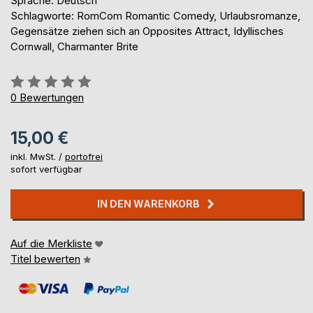
Sprache: Deutsch
Schlagworte: RomCom Romantic Comedy, Urlaubsromanze,
Gegensätze ziehen sich an Opposites Attract, Idyllisches
Cornwall, Charmanter Brite
Bewertung::
0%
0
Bewertungen
15,00 €
inkl. MwSt. /
portofrei
sofort verfügbar
IN DEN WARENKORB
Auf die Merkliste
Titel bewerten