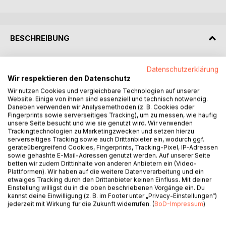
BESCHREIBUNG
Sonne, Wind, türkisblaues Meer – nichts anderes wünscht
Datenschutzerklärung
sich Anne, als sie nach Cornwall flüchtet, nachdem sie
Wir respektieren den Datenschutz
gerade ihren Job verloren hat.
Wir nutzen Cookies und vergleichbare Technologien auf unserer
Website. Einige von ihnen sind essenziell und technisch notwendig.
Daneben verwenden wir Analysemethoden (z. B. Cookies oder
Doch schon steht sie vor dem nächsten Problem: Der
Fingerprints sowie serverseitiges Tracking), um zu messen, wie häufig
kleine Gefallen, den sie ihrer Tante schuldig war, ist alles
unsere Seite besucht und wie sie genutzt wird. Wir verwenden
andere als klein. Der hübsche Souvenirladen, den Anne auf
Trackingtechnologien zu Marketingzwecken und setzen hierzu
serverseitiges Tracking sowie auch Drittanbieter ein, wodurch ggf.
Vordermann bringen soll, entpuppt sich als ein
geräteübergreifend Cookies, Fingerprints, Tracking-Pixel, IP-Adressen
Sammelsurium skurriler Kuriositäten, die kein Tourist kauft.
sowie gehashte E-Mail-Adressen genutzt werden. Auf unserer Seite
Anne krempelt die Ärmel hoch und packt es an, aber das
betten wir zudem Drittinhalte von anderen Anbietern ein (Video-
Plattformen). Wir haben auf die weitere Datenverarbeitung und ein
Schicksal ist noch nicht fertig damit, sie in Schwierigkeiten
etwaiges Tracking durch den Drittanbieter keinen Einfluss. Mit deiner
zu ertränken – und das wortwörtlich …
Einstellung willigst du in die oben beschriebenen Vorgänge ein. Du
kannst deine Einwilligung (z. B. im Footer unter „Privacy-Einstellungen“)
jederzeit mit Wirkung für die Zukunft widerrufen. (
BoD-Impressum
)
Vincents Plan, in Cornwall Erholung und neue Inspiration zu
finden, endet schnell, als er eine Unbekannte aus dem
Meer fischen und vor dem Ertrinken retten muss. Blöd nur,