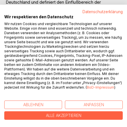
Deutschland und definiert den Einflußbereich der
Wahlwerbung von Grün wirkt. Anschließend wird das
Datenschutzerklärung
beworbene Produkt, die Partei BUENDNIS 90/ DIE
Wir respektieren den Datenschutz
GRUENEN mit ihrer Entstehungsgeschichte und
Wir nutzen Cookies und vergleichbare Technologien auf unserer
Programmatik vorgestellt. Durch die Schilderung der
Website. Einige von ihnen sind essenziell und technisch notwendig.
politischen Situation vor der Bundestagswahl 2002 wird
Daneben verwenden wir Analysemethoden (z. B. Cookies oder
Fingerprints sowie serverseitiges Tracking), um zu messen, wie häufig
aufgezeigt welche Ausgangsituation vor der Schaltung der
unsere Seite besucht und wie sie genutzt wird. Wir verwenden
Kampagne vorlag.
Trackingtechnologien zu Marketingzwecken und setzen hierzu
Es werden die Copystrategien, die verwendeten kreativen
serverseitiges Tracking sowie auch Drittanbieter ein, wodurch ggf.
Mittel, die Agentur, die zeitliche Planung, das Budget und
geräteübergreifend Cookies, Fingerprints, Tracking-Pixel, IP-Adressen
sowie gehashte E-Mail-Adressen genutzt werden. Auf unserer Seite
die below the line-Maßnahmen (Sonderwerbeformen) der
betten wir zudem Drittinhalte von anderen Anbietern ein (Video-
Kampagne eingehend beleuchtet. Zum Schluß werden die
Plattformen). Wir haben auf die weitere Datenverarbeitung und ein
Wahlergebnisse und die Stimmabgaben bei nach Alter,
etwaiges Tracking durch den Drittanbieter keinen Einfluss. Mit deiner
Einstellung willigst du in die oben beschriebenen Vorgänge ein. Du
Geschlecht und Bildung getrennten Wählern der Partei
kannst deine Einwilligung (z. B. im Footer unter „Privacy-Einstellungen“)
aufgelistet.
jederzeit mit Wirkung für die Zukunft widerrufen. (
BoD-Impressum
)
Damit liegt am Ende der entschlüsselte Bauplan der
Wahlkampfkampagne 2002, der Partei BUENDNIS 90/DIE
GRUENEN, vor dem interessierten Leser.
ABLEHNEN
ANPASSEN
ALLE AKZEPTIEREN
Inhaltsverzeichnis:Inhaltsverzeichnis: