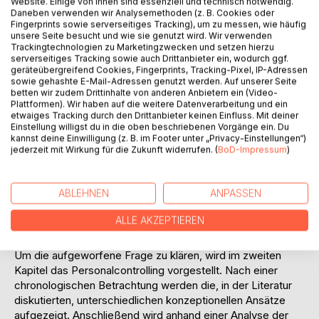
die Frage was unter Personalcontrolling verstanden wird,
Website. Einige von ihnen sind essenziell und technisch notwendig.
Daneben verwenden wir Analysemethoden (z. B. Cookies oder
fällt sehr unterschiedlich aus. Der überwiegende Teil der
Fingerprints sowie serverseitiges Tracking), um zu messen, wie häufig
Unternehmen versteht bereits ihre Personalstatistik als eine
unsere Seite besucht und wie sie genutzt wird. Wir verwenden
der Aufgaben des Personalcontrollings. Ob diese Ansicht
Trackingtechnologien zu Marketingzwecken und setzen hierzu
serverseitiges Tracking sowie auch Drittanbieter ein, wodurch ggf.
dem, als Grundlage dienenden, Controlling oder dem
geräteübergreifend Cookies, Fingerprints, Tracking-Pixel, IP-Adressen
Personalcontrolling gerecht wird, stellt die
sowie gehashte E-Mail-Adressen genutzt werden. Auf unserer Seite
Grundüberlegung für diese Arbeit dar.
betten wir zudem Drittinhalte von anderen Anbietern ein (Video-
Plattformen). Wir haben auf die weitere Datenverarbeitung und ein
Aus dieser Ausgangssituation ergibt sich die eigentliche
etwaiges Tracking durch den Drittanbieter keinen Einfluss. Mit deiner
Problemstellung der vor-liegenden Arbeit. Es stellt sich die
Einstellung willigst du in die oben beschriebenen Vorgänge ein. Du
Frage, ob die vorgeschlagenen Instrumente des
kannst deine Einwilligung (z. B. im Footer unter „Privacy-Einstellungen“)
Personalcontrollings überhaupt für ihre Zwecke geeignet
jederzeit mit Wirkung für die Zukunft widerrufen. (
BoD-Impressum
)
sind. Ausgehend von der These, dass das Controlling
Grundlage für das Personalcontrolling ist, müsste das
ABLEHNEN
ANPASSEN
Instrumentarium des Personalcontrollings den
Grundprinzipien des allgemeinen Controllings entsprechen.
ALLE AKZEPTIEREN
Gang der Untersuchung:
Um die aufgeworfene Frage zu klären, wird im zweiten
Kapitel das Personalcontrolling vorgestellt. Nach einer
chronologischen Betrachtung werden die, in der Literatur
diskutierten, unterschiedlichen konzeptionellen Ansätze
aufgezeigt. Anschließend wird anhand einer Analyse der