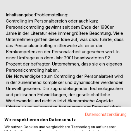
Inhaltsangabe:Problemstellung:
Controlling im Personalbereich oder auch kurz
Personalcontrolling gewinnt seit dem Ende der 1980er
Jahre in der Literatur eine immer größere Beachtung. Viele
Unternehmen griffen diese Idee auf, was dazu führte, dass
das Personalcontrolling mittlerweile als einer der
Kernkompetenzen der Personalarbeit angesehen wird. In
einer Umfrage aus dem Jahr 2001 beantworteten 92
Prozent der befragten Unternehmen, dass sie ein eigenes
Personalcontrolling haben.
Die Notwendigkeit zum Controlling der Personalarbeit wird
in der zunehmend komplexer und dynamischer werdenden
Umwelt gesehen. Die zugrundeliegenden technologischen
und politischen Entwicklungen, der gesellschaftliche
Wertewandel und nicht zuletzt ökonomische Aspekte
führten zu grundlegenden Änderungen der Personalarbeit.
Diese Veränderung kann in kurzen Schlagworten als vom
Datenschutzerklärung
Verwalter zum Dienstleister beschrieben werden.
Wir respektieren den Datenschutz
Ein Problem stellt sich allerdings heraus. Die Antwort auf
Wir nutzen Cookies und vergleichbare Technologien auf unserer