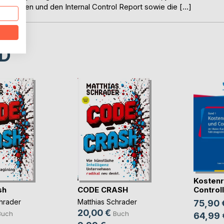
u berichten und den Internal Control Report sowie die […]
D
Kostenr
sh
CODE CRASH
Controlli
hrader
Matthias Schrader
75,90 
20,00 €
Buch
Buch
64,99 