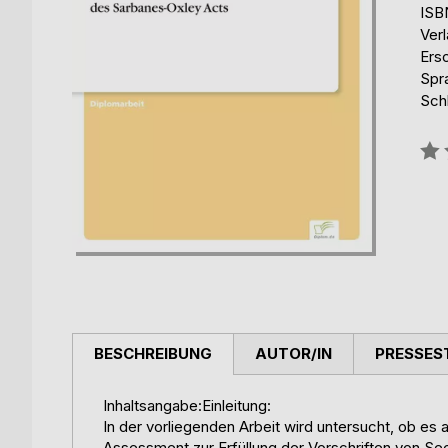
ISB
Ver
Ers
Spr
Schl
Bew
0%
BESCHREIBUNG
AUTOR/IN
PRESSES
Inhaltsangabe:Einleitung:
In der vorliegenden Arbeit wird untersucht, ob es 
Assessment zur Erfüllung der Vorschriften von S