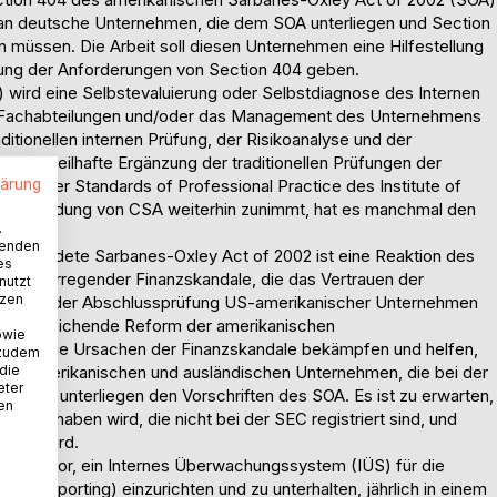
e an deutsche Unternehmen, die dem SOA unterliegen und Section
 müssen. Die Arbeit soll diesen Unternehmen eine Hilfestellung
altung der Anforderungen von Section 404 geben.
) wird eine Selbstevaluierung oder Selbstdiagnose des Internen
 Fachabteilungen und/oder das Management des Unternehmens
itionellen internen Prüfung, der Risikoanalyse und der
ne vorteilhafte Ergänzung der traditionellen Prüfungen der
lärung
dteil der Standards of Professional Practice des Institute of
ie Anwendung von CSA weiterhin zunimmt, hat es manchmal den
.
wenden
schiedete Sarbanes-Oxley Act of 2002 ist eine Reaktion des
es
ehen erregender Finanzskandale, die das Vertrauen der
nutzt
tzen
e Qualität der Abschlussprüfung US-amerikanischer Unternehmen
 weitest reichende Reform der amerikanischen
owie
r soll die Ursachen der Finanzskandale bekämpfen und helfen,
 zudem
 die
 Alle amerikanischen und ausländischen Unternehmen, die bei der
eter
t sind, unterliegen den Vorschriften des SOA. Es ist zu erwarten,
nen
men haben wird, die nicht bei der SEC registriert sind, und
ussen wird.
itung vor, ein Internes Überwachungssystem (IÜS) für die
ncial Reporting) einzurichten und zu unterhalten, jährlich in einem