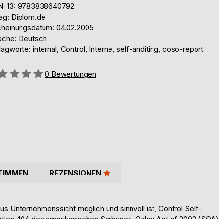
N-13: 9783838640792
lag: Diplom.de
cheinungsdatum: 04.02.2005
ache: Deutsch
agworte: internal, Control, Interne, self-anditing, coso-report
ertung::
0
Bewertungen
TIMMEN
REZENSIONEN
aus Unternehmenssicht möglich und sinnvoll ist, Control Self-
ection 404 des amerikanischen Sarbanes-Oxley Act of 2002 (SOA)