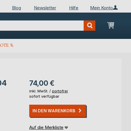
Blog
Newsletter
Hilfe
Mein Konto
Mein Wa
OTE %
04
74,00 €
inkl. MwSt. /
portofrei
sofort verfügbar
IN DEN WARENKORB
Auf die Merkliste