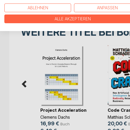
Internal Control Report über dessen Effektivität z
ABLEHNEN
ANPASSEN
ALLE AKZEPTIEREN
WEITERE TITEL BEI
Bo
rbereitung
Project Acceleration
Code Cra
(...)
Clemens Dachs
Matthias Sc
ut
16,99 €
20,00 €
Buch
ch