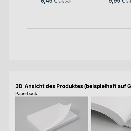
6,49 €
9,99 €
E-Book
E-
ook
3D-Ansicht des Produktes (beispielhaft auf 
Paperback