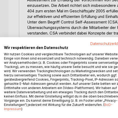
einzusetzen. Die Arbeit richtet sich insbesonder
404 zum ersten Mal im Geschäftsjahr 2005 erfüllen
zur effektiven und effizienten Erfüllung und Einh
Unter dem Begriff Control Self-Assessment (CSA
Überwachungssystems durch die Mitarbeiter der
verstanden. CSA verbindet dabei Konzepte der trad
Selbstbeurteilung. Das CSA-Konzept hat sich als ei
Datenschutzerk
Internen Revision erwiesen und ist zu einem Bestan
Wir respektieren den Datenschutz
Internal Auditors (IIA) geworden. Doch obwohl d
Wir nutzen Cookies und vergleichbare Technologien auf unserer Website
Anflug von etwas Exotischem.
Einige von ihnen sind essenziell und technisch notwendig. Daneben ver
Der vom US-Kongress Mitte des Jahres 2002 verab
wir Analysemethoden (z. B. Cookies oder Fingerprints sowie serverseitig
amerikanischen Gesetzgebers auf eine Reihe Aufs
Tracking), um zu messen, wie häufig unsere Seite besucht und wie sie ge
wird. Wir verwenden Trackingtechnologien zu Marketingzwecken und se
Investoren in die Finanzberichterstattung und di
hierzu serverseitiges Tracking sowie auch Drittanbieter ein, wodurch ggf.
nachhaltig erschüttert hatten. Der SOA stellt die
geräteübergreifend Cookies, Fingerprints, Tracking-Pixel, IP-Adressen s
Börsengesetzgebung seit den 1930er Jahren dar. E
gehashte E-Mail-Adressen genutzt werden. Auf unserer Seite betten wir
Drittinhalte von anderen Anbietern ein (Video-Plattformen). Wir haben auf
das Vertrauen der Investoren wiederherzustellen.
weitere Datenverarbeitung und ein etwaiges Tracking durch den Drittanbi
US-amerikanischen Börsenaufsicht (SEC) registrier
keinen Einfluss. Mit deiner Einstellung willigst du in die oben beschriebe
dass der SOA auch Ausstrahlwirkungen auf Unterneh
Vorgänge ein. Du kannst deine Einwilligung (z. B. im Footer unter „Privacy-
somit die Corporate Governance weltweit beeinfl
Einstellungen“) jederzeit mit Wirkung für die Zukunft widerrufen. (
BoD-
Impressum
)
Section 404 des SOA schreibt der Unternehmensle
Finanzberichterstattung (Internal Control over Fina