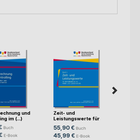
echnung und
Zeit- und
Künst
ng im (...)
Leistungswerte für
Intell
die K(...)
€
55,90 €
Buch
Buch
Mitte
Sven S
€
45,99 €
E-Book
E-Book
24,9