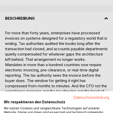
BESCHREIBUNG
For more than forty years, enterprises have processed
invoices on systems designed for a regulatory world that is
ending. Tax authorities audited the books long after the
transaction had closed, and accounts payable departments
quietly compensated for whatever gaps the architecture
left behind. That arrangement no longer works.
Mandates in more than a hundred countries now require
electronic invoicing, pre-clearance, or real-time digital
reporting. The tax authority sees the invoice before the
buyer does. The window for getting it right has
compressed from months to minutes. And the CFO not the
compliance manager, not the tax director, not the head of
accounts payable is the executive now answerable for the
Datenschutzerklärung
result.
Wir respektieren den Datenschutz
In Control Inside the Transaction, Markus Hornburg argues
Wir nutzen Cookies und vergleichbare Technologien auf unserer
that the response most enterprises are reaching for is
Website. Einige von ihnen sind essenziell und technisch notwendig.