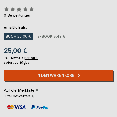
Bewertung::
0%
0
Bewertungen
erhältlich als:
BUCH
25,00 €
E-BOOK
8,49 €
25,00 €
inkl. MwSt. /
portofrei
sofort verfügbar
IN DEN WARENKORB
Auf die Merkliste
Titel bewerten