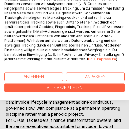
Daneben verwenden wir Analysemethoden (z. B. Cookies oder
structurally insufficient. Adding a tax engine here, a
Fingerprints sowie serverseitiges Tracking), um zu messen, wie häufig
country-specific bolt-on there, another integration to the
unsere Seite besucht und wie sie genutzt wird. Wir verwenden
ERP, another local provider in another market: each solves
Trackingtechnologien zu Marketingzwecken und setzen hierzu
serverseitiges Tracking sowie auch Drittanbieter ein, wodurch ggf.
part of the problem and leaves the rest uncovered. The
geräteübergreifend Cookies, Fingerprints, Tracking-Pixel, IP-Adressen
invoice has stopped being a document. It has become a
sowie gehashte E-Mail-Adressen genutzt werden. Auf unserer Seite
regulated data object that has to be governed
betten wir zudem Drittinhalte von anderen Anbietern ein (Video-
Plattformen). Wir haben auf die weitere Datenverarbeitung und ein
continuously, end-to-end, across every jurisdiction the
etwaiges Tracking durch den Drittanbieter keinen Einfluss. Mit deiner
enterprise touches.
Einstellung willigst du in die oben beschriebenen Vorgänge ein. Du
Drawing on twenty-five years inside the field, Hornburg
kannst deine Einwilligung (z. B. im Footer unter „Privacy-Einstellungen“)
jederzeit mit Wirkung für die Zukunft widerrufen. (
BoD-Impressum
)
lays out an alternative. He tests the inherited assumptions
of the industry one by one that format conformance equals
compliance, that the network is the same as automation,
ABLEHNEN
ANPASSEN
that the ERP can be the global control tower, that tax
technology is sufficient on its own and shows why none of
ALLE AKZEPTIEREN
them, alone or in combination, can govern the modern
invoice lifecycle. He then sets out the operating model that
can: invoice lifecycle management as one continuous,
governed flow, with compliance as a permanent operating
discipline rather than a periodic project.
For CFOs, tax leaders, finance transformation owners, and
the senior executives accountable for invoice flows at