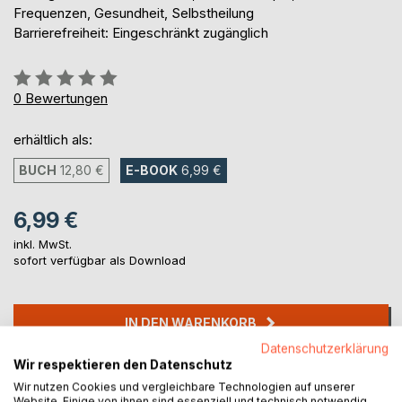
Frequenzen, Gesundheit, Selbstheilung
Barrierefreiheit: Eingeschränkt zugänglich
Bewertung::
0%
0
Bewertungen
erhältlich als:
BUCH
12,80 €
E-BOOK
6,99 €
6,99 €
inkl. MwSt.
sofort verfügbar als Download
IN DEN WARENKORB
Datenschutzerklärung
Wir respektieren den Datenschutz
Auf die Merkliste
Wir nutzen Cookies und vergleichbare Technologien auf unserer
Titel bewerten
Website. Einige von ihnen sind essenziell und technisch notwendig.