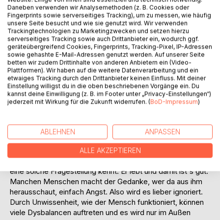
Daneben verwenden wir Analysemethoden (z. B. Cookies oder
Fingerprints sowie serverseitiges Tracking), um zu messen, wie häufig
unsere Seite besucht und wie sie genutzt wird. Wir verwenden
Trackingtechnologien zu Marketingzwecken und setzen hierzu
serverseitiges Tracking sowie auch Drittanbieter ein, wodurch ggf.
geräteübergreifend Cookies, Fingerprints, Tracking-Pixel, IP-Adressen
sowie gehashte E-Mail-Adressen genutzt werden. Auf unserer Seite
betten wir zudem Drittinhalte von anderen Anbietern ein (Video-
BESCHREIBUNG
Plattformen). Wir haben auf die weitere Datenverarbeitung und ein
etwaiges Tracking durch den Drittanbieter keinen Einfluss. Mit deiner
Einstellung willigst du in die oben beschriebenen Vorgänge ein. Du
kannst deine Einwilligung (z. B. im Footer unter „Privacy-Einstellungen“)
Als Kind beschäftigte mich die Frage, wieso ich,
jederzeit mit Wirkung für die Zukunft widerrufen. (
BoD-Impressum
)
ausgerechnet ich, aus mir herausschaue.
Meine Mutter konnte mit dieser Frage überhaupt nichts
anfangen, bat mich damit aufzuhören und brach mitunter in
ABLEHNEN
ANPASSEN
Tränen aus, wenn ich immer wieder diese Frage von ihr
beantwortet haben wollte.
ALLE AKZEPTIEREN
Ich musste die Erfahrung machen, dass nicht jeder Mensch
eine solche Fragestellung kennt. Er lebt und damit ist´s gut.
Manchen Menschen macht der Gedanke, wer da aus ihm
herausschaut, einfach Angst. Also wird es lieber ignoriert.
Durch Unwissenheit, wie der Mensch funktioniert, können
viele Dysbalancen auftreten und es wird nur im Außen