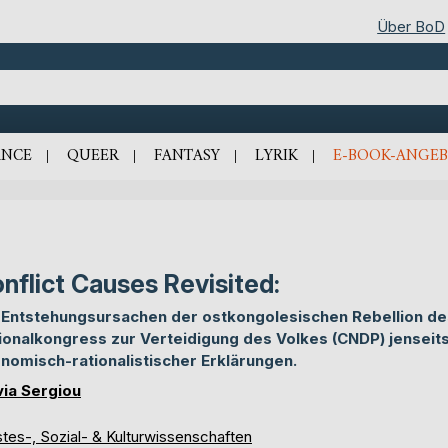
Über BoD
NCE
QUEER
FANTASY
LYRIK
E-BOOK-ANGEB
nflict Causes Revisited:
 Entstehungsursachen der ostkongolesischen Rebellion de
ionalkongress zur Verteidigung des Volkes (CNDP) jenseit
nomisch-rationalistischer Erklärungen.
via Sergiou
tes-, Sozial- & Kulturwissenschaften