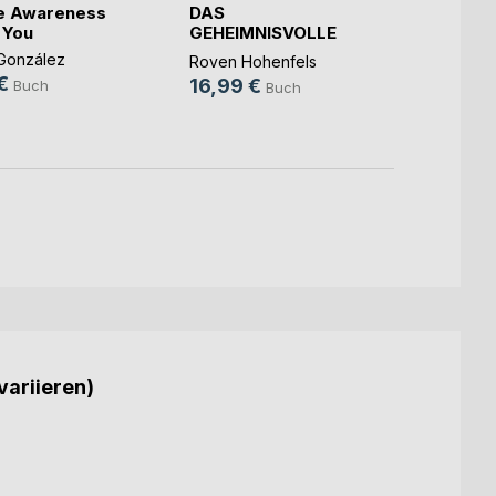
e Awareness
DAS
Peers
 You
GEHEIMNISVOLLE
Jan-Lu
BUCH DER MAGIE
González
Roven Hohenfels
22,5
€
16,99 €
Buch
Buch
variieren)