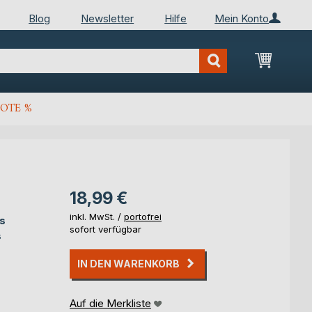
Blog
Newsletter
Hilfe
Mein Konto
Mein Wa
OTE %
18,99 €
inkl. MwSt. /
portofrei
s
sofort verfügbar
s
IN DEN WARENKORB
Auf die Merkliste