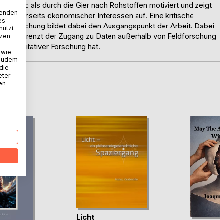
in Kongo als durch die Gier nach Rohstoffen motiviert und zeigt
.
wenden
lion jenseits ökonomischer Interessen auf. Eine kritische
es
henforschung bildet dabei den Ausgangspunkt der Arbeit. Dabei
nutzt
P wie begrenzt der Zugang zu Daten außerhalb von Feldforschung
tzen
ät quantitativer Forschung hat.
owie
 zudem
 die
eter
nen
D
Licht