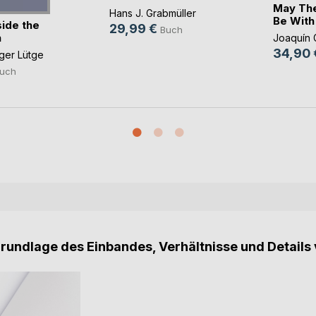
May Th
Hans J. Grabmüller
Be With
ide the
29,99 €
Buch
n
Joaquín 
34,90 
ger Lütge
uch
Grundlage des Einbandes, Verhältnisse und Details 