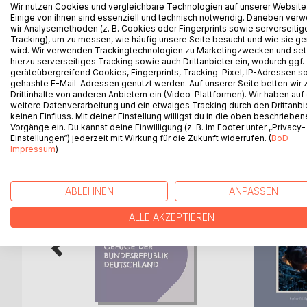
die noch heute gängige Erklärung von Bürgerkrieg 
Wir nutzen Cookies und vergleichbare Technologien auf unserer Website
Einige von ihnen sind essenziell und technisch notwendig. Daneben ver
die Komplexität der Entstehungsursachen der Rebel
wir Analysemethoden (z. B. Cookies oder Fingerprints sowie serverseitig
Diskussion des Status-quo der Bürgerkriegsursac
Tracking), um zu messen, wie häufig unsere Seite besucht und wie sie ge
zeigt sie deutlich anhand des Beispiels der CND
wird. Wir verwenden Trackingtechnologien zu Marketingzwecken und se
hierzu serverseitiges Tracking sowie auch Drittanbieter ein, wodurch ggf.
ist und welche negativen Folgen dies für die Qualit
geräteübergreifend Cookies, Fingerprints, Tracking-Pixel, IP-Adressen s
gehashte E-Mail-Adressen genutzt werden. Auf unserer Seite betten wir
Drittinhalte von anderen Anbietern ein (Video-Plattformen). Wir haben auf
weitere Datenverarbeitung und ein etwaiges Tracking durch den Drittanbi
keinen Einfluss. Mit deiner Einstellung willigst du in die oben beschriebe
WEITERE TITEL BEI
Bo
Vorgänge ein. Du kannst deine Einwilligung (z. B. im Footer unter „Privacy-
Einstellungen“) jederzeit mit Wirkung für die Zukunft widerrufen. (
BoD-
Impressum
)
ABLEHNEN
ANPASSEN
ALLE AKZEPTIEREN