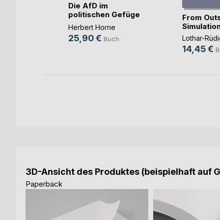
e
Die AfD im
e im
politischen Gefüge
From Outs
der (...)
Simulatio
s
Herbert Horne
25,90 €
Lothar-Rüdi
ch
Buch
14,45 €
B
3D-Ansicht des Produktes (beispielhaft auf 
Paperback