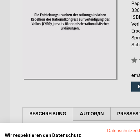
Pap
336
ISB
Ver
Ers
Spr
Sch
Bew
0%
erhä
BESCHREIBUNG
AUTOR/IN
PRESSES
In ihrer Dissertation geht Sylvia Sergiou der Fr
Datenschutzerk
Wir respektieren den Datenschutz
ostkongolesischen Rebellion des Nationalkongress