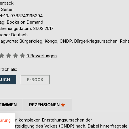
erback
 Seiten
N-13: 9783743195394
lag: Books on Demand
cheinungsdatum: 31.03.2017
ache: Deutsch
lagworte: Bürgerkrieg, Kongo, CNDP, Bürgerkriegsursachen, Roh
ertung::
0
Bewertungen
ltlich als:
BUCH
E-BOOK
TIMMEN
REZENSIONEN
age nach den komplexen Entstehungsursachen der
lärung
 zur Verteidigung des Volkes (CNDP) nach. Dabei hinterfragt sie