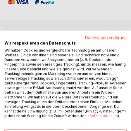
BESCHREIBUNG
Datenschutzerklärung
Wir respektieren den Datenschutz
Wir nutzen Cookies und vergleichbare Technologien auf unserer
Hemimetabole Insekten zeichnen sich durch eine graduelle
Website. Einige von ihnen sind essenziell und technisch notwendig.
Entwicklung aus, bei der sich die einzelnen
Daneben verwenden wir Analysemethoden (z. B. Cookies oder
Nymphenstadien immer stärker dem erwachsenen Tier
Fingerprints sowie serverseitiges Tracking), um zu messen, wie häufig
unsere Seite besucht und wie sie genutzt wird. Wir verwenden
angleichen. Auf Basis experimenteller Studien konnte
Trackingtechnologien zu Marketingzwecken und setzen hierzu
festgestellt werden, dass Fekundität, Embryogenese und
serverseitiges Tracking sowie auch Drittanbieter ein, wodurch ggf.
Jugendentwicklung dieser Tiere von zahlreichen externen
geräteübergreifend Cookies, Fingerprints, Tracking-Pixel, IP-Adressen
Faktoren beeinflusst werden. Im vorliegenden Buch
sowie gehashte E-Mail-Adressen genutzt werden. Auf unserer Seite
betten wir zudem Drittinhalte von anderen Anbietern ein (Video-
werden mathematische Modelle zur theoretischen
Plattformen). Wir haben auf die weitere Datenverarbeitung und ein
Beschreibung der Eiablage, der Keimesentwicklung und
etwaiges Tracking durch den Drittanbieter keinen Einfluss. Mit deiner
des Nymphenwachstums vorgestellt. Die einzelnen
Einstellung willigst du in die oben beschriebenen Vorgänge ein. Du
kannst deine Einwilligung (z. B. im Footer unter „Privacy-Einstellungen“)
Approximationen bedienen sich dabei unterschiedlicher
jederzeit mit Wirkung für die Zukunft widerrufen. (
BoD-Impressum
)
mathematischer Ansätze, mit deren Hilfe zum Teil sehr
genaue Vorhersagen ermöglicht werden. Neben der