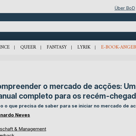
Über BoD
NCE
QUEER
FANTASY
LYRIK
E-BOOK-ANGEB
mpreender o mercado de acções: Um
nual completo para os recém-chega
o o que precisa de saber para se iniciar no mercado de a
nardo Neves
tschaft & Management
erback