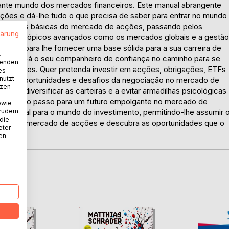
cinante mundo dos mercados financeiros. Este manual abrangente
ões e dá-lhe tudo o que precisa de saber para entrar no mundo
s noções básicas do mercado de acções, passando pelos
lärung
ação, até tópicos avançados como os mercados globais e a gestão
sários para lhe fornecer uma base sólida para a sua carreira de
.
ornar-se-á o seu companheiro de confiança no caminho para se
wenden
e acções. Quer pretenda investir em acções, obrigações, ETFs
es
nutzt
 muitas oportunidades e desafios da negociação no mercado de
tzen
o, a diversificar as carteiras e a evitar armadilhas psicológicas
 o primeiro passo para um futuro empolgante no mercado de
owie
 zudem
a pessoal para o mundo do investimento, permitindo-lhe assumir 
 die
mundo do mercado de acções e descubra as oportunidades que o
eter
nen
D