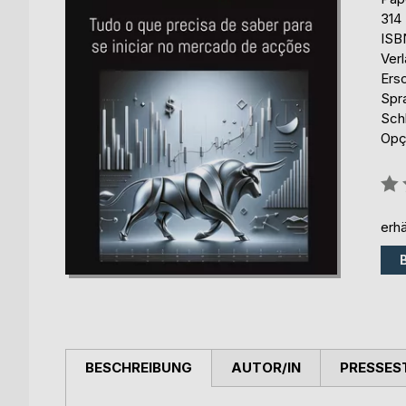
314
ISB
Ver
Ers
Spr
Sch
Opç
Bew
0%
erhä
BESCHREIBUNG
AUTOR/IN
PRESSES