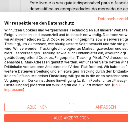
Este livro é o seu guia indispensável para o fas
desmistifica as complexidades do mercado de acç
do trading com confiança e informação. Desde a
Datenschutzerk
principais instrumentos e estratégias de negoci
Wir respektieren den Datenschutz
de riscos, este livro cobre todos os tópicos neces
Wir nutzen Cookies und vergleichbare Technologien auf unserer Website
negociação. Com explicações claras, este livro t
Einige von ihnen sind essenziell und technisch notwendig. Daneben ver
tornar um negociador bem sucedido no mercado d
wir Analysemethoden (z. B. Cookies oder Fingerprints sowie serverseitig
Tracking), um zu messen, wie häufig unsere Seite besucht und wie sie ge
ou derivados, este manual irá prepará-lo para as
wird. Wir verwenden Trackingtechnologien zu Marketingzwecken und se
acções. Aprenda a analisar as tendências do mercad
hierzu serverseitiges Tracking sowie auch Drittanbieter ein, wodurch ggf.
para tomar decisões informadas e lucrativas. Dê
geräteübergreifend Cookies, Fingerprints, Tracking-Pixel, IP-Adressen s
gehashte E-Mail-Adressen genutzt werden. Auf unserer Seite betten wir
acções. Este é mais do que um livro - é o seu gui
Drittinhalte von anderen Anbietern ein (Video-Plattformen). Wir haben auf
controlo do seu futuro financeiro. Mergulhe no 
weitere Datenverarbeitung und ein etwaiges Tracking durch den Drittanbi
esperam.
keinen Einfluss. Mit deiner Einstellung willigst du in die oben beschriebe
Vorgänge ein. Du kannst deine Einwilligung (z. B. im Footer unter „Privacy-
Einstellungen“) jederzeit mit Wirkung für die Zukunft widerrufen. (
BoD-
Impressum
)
WEITERE TITEL BEI
Bo
ABLEHNEN
ANPASSEN
ALLE AKZEPTIEREN