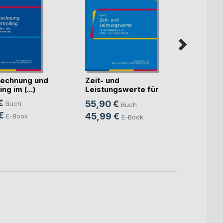
echnung und
Zeit- und
Künst
ng im (...)
Leistungswerte für
Intell
die K(...)
€
55,90 €
Buch
Buch
Mitte
Sven S
€
45,99 €
E-Book
E-Book
24,9
18,9