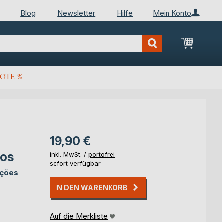
Blog
Newsletter
Hilfe
Mein Konto
Mein Wa
OTE %
19,90 €
dos
inkl. MwSt. /
portofrei
sofort verfügbar
cções
IN DEN WARENKORB
Auf die Merkliste