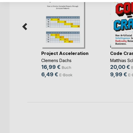
rbereitung
Project Acceleration
Code Cra
(...)
Clemens Dachs
Matthias Sc
ut
16,99 €
20,00 €
Buch
ch
6,49 €
9,99 €
E-Book
E-
ook