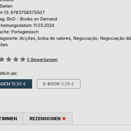
 Seiten
N-13: 9783758375507
lag: BoD - Books on Demand
cheinungsdatum: 11.03.2024
ache: Portugiesisch
lagworte: Acções, bolsa de valores, Negociação, Negociação diá
ões
ertung::
0
Bewertungen
ltlich als:
BUCH
19,90 €
E-BOOK
9,99 €
TIMMEN
REZENSIONEN