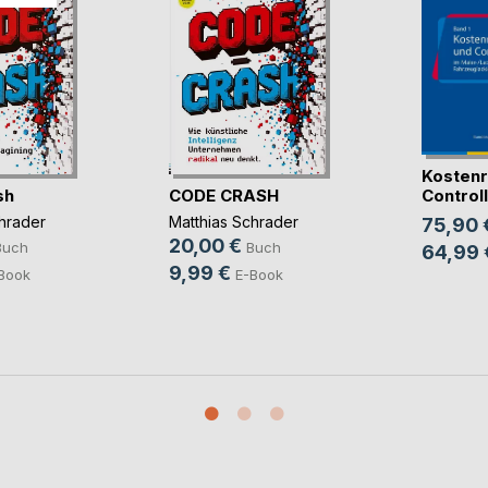
Kostenr
sh
CODE CRASH
Controlli
hrader
Matthias Schrader
75,90 
20,00 €
Buch
Buch
64,99 
9,99 €
Book
E-Book