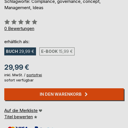
Schlagworte: Compliance, governance, concept,
Management, Ideas
Bewertung::
0%
0
Bewertungen
erhältlich als:
BUCH
29,99 €
E-BOOK
15,99 €
29,99 €
inkl. MwSt. /
portofrei
sofort verfügbar
IN DEN WARENKORB
Auf die Merkliste
Titel bewerten