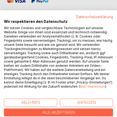
Datenschutzerklärung
Wir respektieren den Datenschutz
Wir nutzen Cookies und vergleichbare Technologien auf unserer
BESCHREIBUNG
Website. Einige von ihnen sind essenziell und technisch notwendig.
Daneben verwenden wir Analysemethoden (z. B. Cookies oder
Fingerprints sowie serverseitiges Tracking), um zu messen, wie häufig
A pragmatic guide to setting up a compliance management
unsere Seite besucht und wie sie genutzt wird. Wir verwenden
Trackingtechnologien zu Marketingzwecken und setzen hierzu
system for small and medium-sized enterprises. Aimed at
serverseitiges Tracking sowie auch Drittanbieter ein, wodurch ggf.
managing directors or future compliance officers, or simply
geräteübergreifend Cookies, Fingerprints, Tracking-Pixel, IP-Adressen
for those who have been working in compliance for a long
sowie gehashte E-Mail-Adressen genutzt werden. Auf unserer Seite
betten wir zudem Drittinhalte von anderen Anbietern ein (Video-
time and sometimes find themselves asking: "Why do we
Plattformen). Wir haben auf die weitere Datenverarbeitung und ein
actually do it this way?".
etwaiges Tracking durch den Drittanbieter keinen Einfluss. Mit deiner
Einstellung willigst du in die oben beschriebenen Vorgänge ein. Du
kannst deine Einwilligung (z. B. im Footer unter „Privacy-Einstellungen“)
The book sets out a concept for a holistic compliance
jederzeit mit Wirkung für die Zukunft widerrufen. (
BoD-Impressum
)
organisation and provides practical examples and ideas for
implementing it within your own organisation.
ABLEHNEN
ANPASSEN
Essentially, I have tried to create a universal guide, and I
hope that I have succeeded in doing so with this handbook.
ALLE AKZEPTIEREN