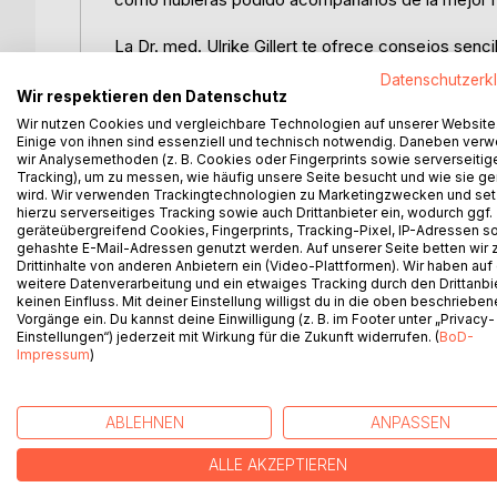
La Dr. med. Ulrike Gillert te ofrece consejos sencil
lo largo del día con una postura interior clara, a
Datenschutzerk
inseguridad, miedo o sobrecarga. Aprenderás a prev
Wir respektieren den Datenschutz
mantener la calma, incluso en situaciones difíciles.
Wir nutzen Cookies und vergleichbare Technologien auf unserer Website
Einige von ihnen sind essenziell und technisch notwendig. Daneben ver
wir Analysemethoden (z. B. Cookies oder Fingerprints sowie serverseitig
Además, encontrarás sugerencias sobre cómo cuida
Tracking), um zu messen, wie häufig unsere Seite besucht und wie sie ge
de la vida cotidiana. Para así poder crecer fortal
wird. Wir verwenden Trackingtechnologien zu Marketingzwecken und se
hierzu serverseitiges Tracking sowie auch Drittanbieter ein, wodurch ggf.
geräteübergreifend Cookies, Fingerprints, Tracking-Pixel, IP-Adressen s
A todas las madres y padres de este mundo: ¡Este 
gehashte E-Mail-Adressen genutzt werden. Auf unserer Seite betten wir
que siempre han sido de corazón: ¡cariñosos, afect
Drittinhalte von anderen Anbietern ein (Video-Plattformen). Wir haben auf
entre padres e hij os, de la que ambas partes podr
weitere Datenverarbeitung und ein etwaiges Tracking durch den Drittanbi
keinen Einfluss. Mit deiner Einstellung willigst du in die oben beschriebe
Vorgänge ein. Du kannst deine Einwilligung (z. B. im Footer unter „Privacy-
Einstellungen“) jederzeit mit Wirkung für die Zukunft widerrufen. (
BoD-
Impressum
)
WEITERE TITEL BEI
Bo
ABLEHNEN
ANPASSEN
ALLE AKZEPTIEREN