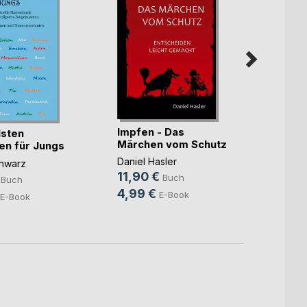
Und je
auch n
Impfen - Das
lsten
Märchen vom Schutz
n für Jungs
Janine
Morge
Daniel Hasler
chwarz
29,9
11,90 €
Buch
Buch
4,99 €
E-Book
E-Book