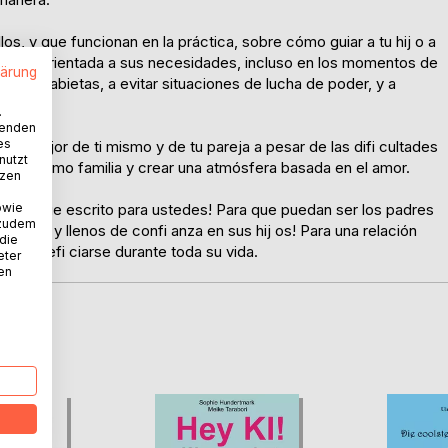
los, y que funcionan en la práctica, sobre cómo guiar a tu hij o a
morosa y orientada a sus necesidades, incluso en los momentos de
lärung
enir rabietas, a evitar situaciones de lucha de poder, y a
.
wenden
es
r mejor de ti mismo y de tu pareja a pesar de las difi cultades
nutzt
ecidos como familia y crear una atmósfera basada en el amor.
tzen
owie
libro fue escrito para ustedes! Para que puedan ser los padres
 zudem
uosos y llenos de confi anza en sus hij os! Para una relación
 die
án benefi ciarse durante toda su vida.
eter
nen
D