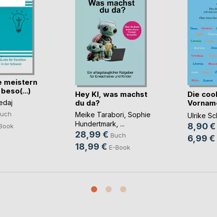
e meistern
beso(...)
Hey KI, was machst
Die coo
du da?
Vorname
edaj
- (...)
uch
Meike Tarabori
,
Sophie
Ulrike S
Hundertmark
, ...
8,90 €
Book
28,99 €
Buch
6,99 €
18,99 €
E-Book