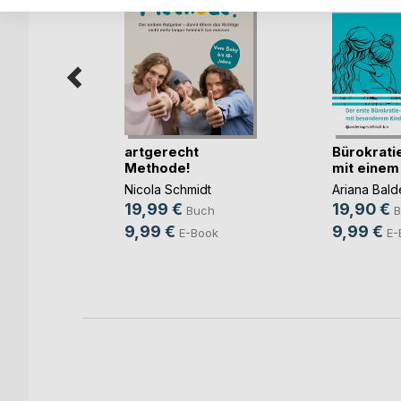
h dem
artgerecht
Bürokrati
Methode!
mit einem 
 und
Nicola Schmidt
Ariana Bald
19,99 €
19,90 €
Buch
B
h
9,99 €
9,99 €
E-Book
E-