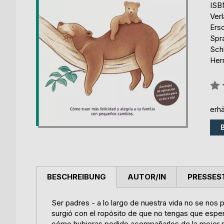
ISB
Ver
Ers
Spr
Schl
Her
Bew
0%
erhä
BESCHREIBUNG
AUTOR/IN
PRESSES
Ser padres - a lo largo de nuestra vida no se nos 
surgió con el ropósito de que no tengas que espera
cómo hubieras podido acompañarlos de la mejor 