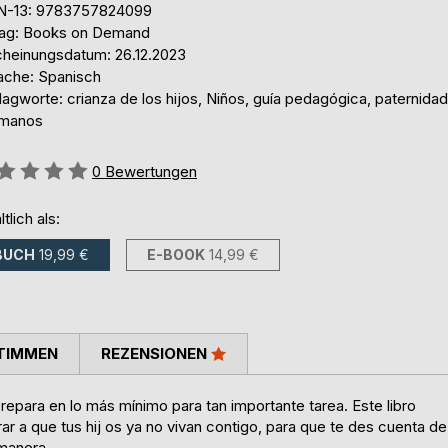
N-13: 9783757824099
lag: Books on Demand
cheinungsdatum: 26.12.2023
ache: Spanisch
agworte: crianza de los hijos, Niños, guía pedagógica, paternidad
manos
ertung::
0
Bewertungen
ltlich als:
BUCH
19,99 €
E-BOOK
14,99 €
TIMMEN
REZENSIONEN
prepara en lo más mínimo para tan importante tarea. Este libro
r a que tus hij os ya no vivan contigo, para que te des cuenta de
manera.