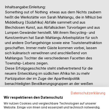
Inhaltsangabe:Einleitung:
Something out of Nothing  etwas aus dem Nichts zaubern 
heißt die Werkstätte von Sarah Mahlangu, die in Mhluzi bei
Middelburg (Südafrika) Abfälle sammelt und aus
Blechdosen Kunst, aus Abfallsäcken Türvorlagen und aus
Lumpen Gewänder herstellt. Mit ihrem Recycling- und
Kunstzentrum hat Sarah Mahlangu Arbeitsplätze für sich
und andere Dorfangehörige sowie eine Touristenattraktion
geschaffen. Immer mehr Gäste kommen vorbei, lassen
sich kulinarisch verwöhnen und anschließend von
Mahlangus Tochter die verschiedenen Facetten des
Township-Lebens zeigen.
Diese Erfolgsgeschichte steht stellvertretend für die
neuere Entwicklung im südlichen Afrika hin zu mehr
Partizipation der im Zuge der Apartheidpolitik
benachteiligten Bevölkerungsgruppen an der weißen
Tourismusindustrie.
Datenschutzerklärung
So stellte die südafrikanische Regierung schon in ihrer
Wir respektieren den Datenschutz
Tourismuspolitik 1996 fest, dass die Mehrheit dieser
Wir nutzen Cookies und vergleichbare Technologien auf unserer
Menschen bis dahin mit oben genanntem Wirtschaftszweig
Website. Einige von ihnen sind essenziell und technisch notwendig.