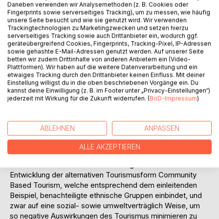
nur selten in Berührung gekommen ist und
Daneben verwenden wir Analysemethoden (z. B. Cookies oder
dementsprechend ein dringender Handlungsbedarf zur
Fingerprints sowie serverseitiges Tracking), um zu messen, wie häufig
ökonomischen Förderung dieser Bevölkerungsgruppen
unsere Seite besucht und wie sie genutzt wird. Wir verwenden
Trackingtechnologien zu Marketingzwecken und setzen hierzu
besteht. Bis heute profitiert mehrheitlich die weiße,
serverseitiges Tracking sowie auch Drittanbieter ein, wodurch ggf.
bessergestellte Minderheit von der Reiseindustrie  sowohl
geräteübergreifend Cookies, Fingerprints, Tracking-Pixel, IP-Adressen
in Südafrika als auch in den meisten anderen
sowie gehashte E-Mail-Adressen genutzt werden. Auf unserer Seite
betten wir zudem Drittinhalte von anderen Anbietern ein (Video-
Entwicklungsländern der Welt.
Plattformen). Wir haben auf die weitere Datenverarbeitung und ein
Folglich trägt Tourismus in diesen Nationen oftmals dazu
etwaiges Tracking durch den Drittanbieter keinen Einfluss. Mit deiner
bei, dass Arm und Reich sich kontinuierlich weiter
Einstellung willigst du in die oben beschriebenen Vorgänge ein. Du
kannst deine Einwilligung (z. B. im Footer unter „Privacy-Einstellungen“)
voneinander entfernen und es zu einer Stärkung
jederzeit mit Wirkung für die Zukunft widerrufen. (
BoD-Impressum
)
vorhandener Ungleichgewichte kommt. Diese Entwicklung
birgt die Gefahr der Verfestigung bereits existierender
Probleme wie steigender Kriminalität, hoher
ABLEHNEN
ANPASSEN
Arbeitslosigkeit, zunehmender Armut oder auch starker
regionaler Disparitäten.
ALLE AKZEPTIEREN
Um dem entgegen wirken zu können, setzen eine Vielzahl
der Dritte-Welt-Länder ihre Hoffnungen in die neuere
Entwicklung der alternativen Tourismusform Community
Based Tourism, welche entsprechend dem einleitenden
Beispiel, benachteiligte ethnische Gruppen einbindet, und
zwar auf eine sozial- sowie umweltverträglich Weise, um
so negative Auswirkungen des Tourismus minimieren zu