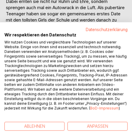
Dabei ernten sie nicht nur Ruhm und Ehre, sondern
sprengen auch mal ein Autowrack in die Luft. Als pubertäre
Teenager haben sie sogar ein gemeinsames erstes Date
mit den tollsten Girls der Schule und werden danach zu
Ikonen ihres Jahrgangs.
Datenschutzerklärung
Während Alek auf den Geschmack kommt und nach seiner
Wir respektieren den Datenschutz
ersten Beziehung die eine oder andere Freundin hat oder
Wir nutzen Cookies und vergleichbare Technologien auf unserer
auch nur die eine oder andere Kurzbekanntschaft macht,
Website. Einige von ihnen sind essenziell und technisch notwendig.
bleibt Ben jahrelang mit seiner ersten Freundin zusammen.
Daneben verwenden wir Analysemethoden (z. B. Cookies oder
Fingerprints sowie serverseitiges Tracking), um zu messen, wie häufig
Auch die ersten gemeinsamen Jahre des dynamischen
unsere Seite besucht und wie sie genutzt wird. Wir verwenden
Duos an der Uni hielt seine Beziehung, bis die Distanz sie
Trackingtechnologien zu Marketingzwecken und setzen hierzu
sich auseinanderleben ließ. So glaubte zumindest Alek,
serverseitiges Tracking sowie auch Drittanbieter ein, wodurch ggf.
geräteübergreifend Cookies, Fingerprints, Tracking-Pixel, IP-Adressen
dass es gewesen ist. Denn was dieser nicht wusste,
sowie gehashte E-Mail-Adressen genutzt werden. Auf unserer Seite
überrascht ihn, als Ben eines Tages unverhofft und viel
betten wir zudem Drittinhalte von anderen Anbietern ein (Video-
früher als erwartet von seinem Semester an der Partner-
Plattformen). Wir haben auf die weitere Datenverarbeitung und ein
Uni zurückkommt.
etwaiges Tracking durch den Drittanbieter keinen Einfluss. Mit deiner
Einstellung willigst du in die oben beschriebenen Vorgänge ein. Du
Ein wichtiger Schritt für Ben, ein kleiner Weltuntergang für
kannst deine Einwilligung (z. B. im Footer unter „Privacy-Einstellungen“)
Alek. Ben’s Coming-out zerstört auf den ersten Blick alles,
jederzeit mit Wirkung für die Zukunft widerrufen. (
BoD-Impressum
)
was sie sich gemeinsam aufgebaut hatten. Ihre
Freundschaft hängt am seidenen Faden, bis Ben sich
schließlich erklären darf und Alek seinen besten Freund
ABLEHNEN
ANPASSEN
neu kennen lernt. Im Frieden wiedervereint überrascht der