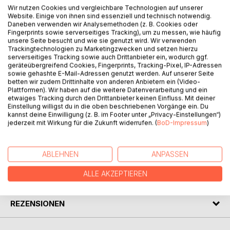
BESCHREIBUNG
Wir nutzen Cookies und vergleichbare Technologien auf unserer
Website. Einige von ihnen sind essenziell und technisch notwendig.
Daneben verwenden wir Analysemethoden (z. B. Cookies oder
Lyrik – Erzählungen -Kurzgeschichten – Satire – Humor –
Fingerprints sowie serverseitiges Tracking), um zu messen, wie häufig
unsere Seite besucht und wie sie genutzt wird. Wir verwenden
Theatertexte – Neue Romantik – Niederdeutsches – Krimis
Trackingtechnologien zu Marketingzwecken und setzen hierzu
serverseitiges Tracking sowie auch Drittanbieter ein, wodurch ggf.
Die CoLibris, ursprünglich Autoren aus dem nördlichen
geräteübergreifend Cookies, Fingerprints, Tracking-Pixel, IP-Adressen
sowie gehashte E-Mail-Adressen genutzt werden. Auf unserer Seite
Schleswig-Holstein, mittlerweile auch aus anderen
betten wir zudem Drittinhalte von anderen Anbietern ein (Video-
Bundesländern, arbeiten an den Texten, reiben sich
Plattformen). Wir haben auf die weitere Datenverarbeitung und ein
aneinander, lachen und lernen, dass Kritik fördert. Mit
etwaiges Tracking durch den Drittanbieter keinen Einfluss. Mit deiner
Einstellung willigst du in die oben beschriebenen Vorgänge ein. Du
CoLibretto stellen sie eine Auswahl ihrer vielfältigen Arbeit
kannst deine Einwilligung (z. B. im Footer unter „Privacy-Einstellungen“)
vor.
jederzeit mit Wirkung für die Zukunft widerrufen. (
BoD-Impressum
)
AUTOR/IN
ABLEHNEN
ANPASSEN
ALLE AKZEPTIEREN
PRESSESTIMMEN
REZENSIONEN