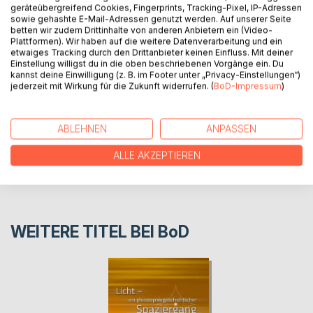
française. La dernière modification législative prise en
geräteübergreifend Cookies, Fingerprints, Tracking-Pixel, IP-Adressen
sowie gehashte E-Mail-Adressen genutzt werden. Auf unserer Seite
compte dans ce livre fut le 1er mars 2022.
betten wir zudem Drittinhalte von anderen Anbietern ein (Video-
Plattformen). Wir haben auf die weitere Datenverarbeitung und ein
etwaiges Tracking durch den Drittanbieter keinen Einfluss. Mit deiner
AUTOR/IN
Einstellung willigst du in die oben beschriebenen Vorgänge ein. Du
kannst deine Einwilligung (z. B. im Footer unter „Privacy-Einstellungen“)
jederzeit mit Wirkung für die Zukunft widerrufen. (
BoD-Impressum
)
PRESSESTIMMEN
ABLEHNEN
ANPASSEN
REZENSIONEN
ALLE AKZEPTIEREN
WEITERE TITEL BEI
BoD