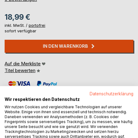
18,99 €
inkl. MwSt. /
portofrei
sofort verfügbar
IN DEN WARENKORB
Auf die Merkliste
Titel bewerten
Datenschutzerklärung
Wir respektieren den Datenschutz
Wir nutzen Cookies und vergleichbare Technologien auf unserer
Website. Einige von ihnen sind essenziell und technisch notwendig.
Daneben verwenden wir Analysemethoden (z. B. Cookies oder
BESCHREIBUNG
Fingerprints sowie serverseitiges Tracking), um zu messen, wie häufig
unsere Seite besucht und wie sie genutzt wird. Wir verwenden
Trackingtechnologien zu Marketingzwecken und setzen hierzu
Le livre contient le Code pénal français en langue
serverseitiges Tracking sowie auch Drittanbieter ein, wodurch ggf.