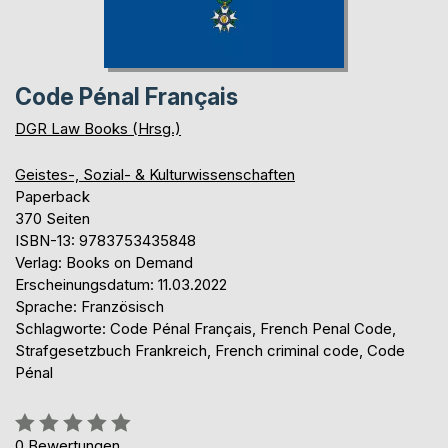
Code Pénal Français
DGR Law Books (Hrsg.)
Geistes-, Sozial- & Kulturwissenschaften
Paperback
370 Seiten
ISBN-13: 9783753435848
Verlag: Books on Demand
Erscheinungsdatum: 11.03.2022
Sprache: Französisch
Schlagworte: Code Pénal Français, French Penal Code,
Strafgesetzbuch Frankreich, French criminal code, Code
Pénal
Bewertung::
0%
0
Bewertungen