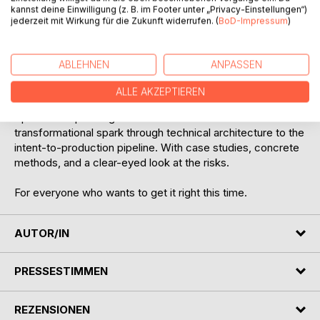
kannst deine Einwilligung (z. B. im Footer unter „Privacy-Einstellungen“)
fundamentally reshaping digital product development. And
jederzeit mit Wirkung für die Zukunft widerrufen. (
BoD-Impressum
)
why a window is opening right now.
Those who missed the first wave of digitalization get a
ABLEHNEN
ANPASSEN
second chance. Maybe the last one. Because when code
costs nothing, the only thing that matters is who asks the
ALLE AKZEPTIEREN
better questions. Schrader delivers with Soul, System,
Speed the operating model for this restart: from the
transformational spark through technical architecture to the
intent-to-production pipeline. With case studies, concrete
methods, and a clear-eyed look at the risks.
For everyone who wants to get it right this time.
AUTOR/IN
PRESSESTIMMEN
REZENSIONEN