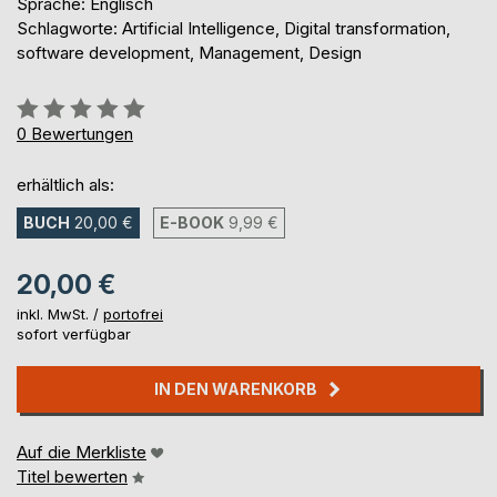
Sprache: Englisch
Schlagworte: Artificial Intelligence, Digital transformation,
software development, Management, Design
Bewertung::
0%
0
Bewertungen
erhältlich als:
BUCH
20,00 €
E-BOOK
9,99 €
20,00 €
inkl. MwSt. /
portofrei
sofort verfügbar
IN DEN WARENKORB
Auf die Merkliste
Titel bewerten