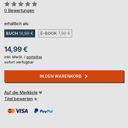
Bewertung::
0%
0
Bewertungen
erhältlich als:
BUCH
14,99 €
E-BOOK
7,99 €
14,99 €
inkl. MwSt. /
portofrei
sofort verfügbar
IN DEN WARENKORB
Auf die Merkliste
Titel bewerten