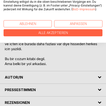
Einstellung willigst du in die oben beschriebenen Vorgänge ein. Du
Duyusal yuklenme, geri cekilme, uyum saglama cabasi,
kannst deine Einwilligung (z. B. im Footer unter „Privacy-Einstellungen“)
kardes iliskileri, okul hayati ve dis dunyanin bakisi... Bu kitap,
jederzeit mit Wirkung für die Zukunft widerrufen. (
BoD-Impressum
)
cogu zaman gorunmeyen ama aile icinde derinden
hissedilen gercekleri anlatir.
ABLEHNEN
ANPASSEN
Bu kitap
ALLE AKZEPTIEREN
cocugunu daha iyi anlamak isteyen ebeveynler icin,
bazi davranislari anlamlandiramayan aileler icin,
ve icten ice burada daha fazlasi var diye hisseden herkes
icin yazildi.
Bu bir cozum kitabi degil.
Ama belki bir yol arkadasi.
AUTOR/IN
PRESSESTIMMEN
REZENSIONEN