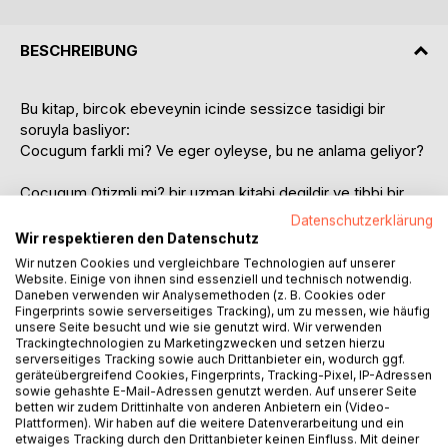
BESCHREIBUNG
Bu kitap, bircok ebeveynin icinde sessizce tasidigi bir
soruyla basliyor:
Cocugum farkli mi? Ve eger oyleyse, bu ne anlama geliyor?
Cocugum Otizmli mi? bir uzman kitabi degildir ve tibbi bir
rehber olmayi amaclamaz. Bu kitap, otizm spektrumunda bir
Datenschutzerklärung
cocugun annesi olan bir kadinin gozunden, gunluk hayatin
Wir respektieren den Datenschutz
icinden dogan gercek bir anlatidir. Okul bahcesinden evdeki
Wir nutzen Cookies und vergleichbare Technologien auf unserer
sessiz anlara, zorlayici durumlardan derin bag kurulan anlara
Website. Einige von ihnen sind essenziell und technisch notwendig.
Daneben verwenden wir Analysemethoden (z. B. Cookies oder
kadar uzanan bir yolculuktur.
Fingerprints sowie serverseitiges Tracking), um zu messen, wie häufig
unsere Seite besucht und wie sie genutzt wird. Wir verwenden
Bu kitap sana bir teshis koymaz. Ama bakisini degistirebilir.
Trackingtechnologien zu Marketingzwecken und setzen hierzu
Davranislari yargilamadan once anlamaya, yuzeyde
serverseitiges Tracking sowie auch Drittanbieter ein, wodurch ggf.
geräteübergreifend Cookies, Fingerprints, Tracking-Pixel, IP-Adressen
gorunenin arkasini fark etmeye yardimci olur. Guvenligin
sowie gehashte E-Mail-Adressen genutzt werden. Auf unserer Seite
bazen normal olmaktan daha onemli oldugunu ve her
betten wir zudem Drittinhalte von anderen Anbietern ein (Video-
cocugun kendi ritmiyle ilerledigini gosterir.
Plattformen). Wir haben auf die weitere Datenverarbeitung und ein
etwaiges Tracking durch den Drittanbieter keinen Einfluss. Mit deiner